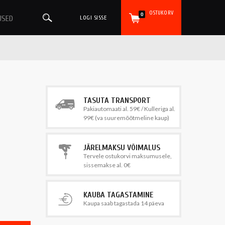
OSTUKORV
0
USED
LOGI SISSE
TASUTA TRANSPORT
Pakiautomaati al. 59€ / Kulleriga al.
99€ (va suuremõõtmeline kaup)
JÄRELMAKSU VÕIMALUS
Tervele ostukorvi maksumusele,
sissemakse al. 0€
KAUBA TAGASTAMINE
Kaupa saab tagastada 14 päeva