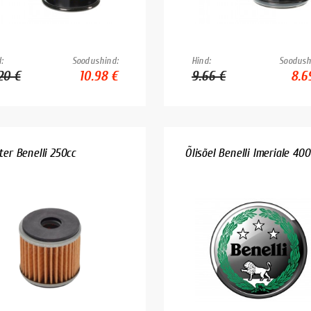
:
Soodushind:
Hind:
Soodush
20 €
10.98 €
9.66 €
8.6
lter Benelli 250cc
Õlisõel Benelli Imeriale 400