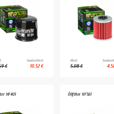
:
Soodushind:
Hind:
Soodush
69 €
10.52 €
5.08 €
4.5
lter HF401
Õlifilter HF561