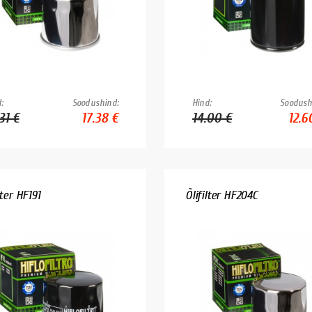
:
Soodushind:
Hind:
Soodush
31 €
17.38 €
14.00 €
12.6
lter HF191
Õlifilter HF204C