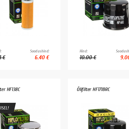
:
Soodushind:
Hind:
Soodush
1 €
6.40 €
10.00 €
9.0
lter HF138C
Õlifilter HF171BRC
ISEL!