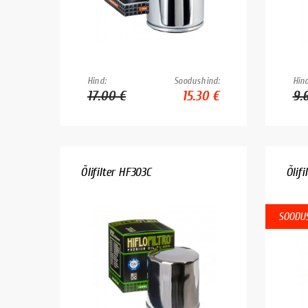
Hind:
Soodushind:
Hind
17.00 €
15.30 €
9.
Õlifilter HF303C
Õlif
SOODUS