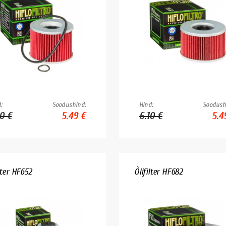
:
Soodushind:
Hind:
Soodush
10 €
5.49 €
6.10 €
5.4
lter HF652
Õlifilter HF682