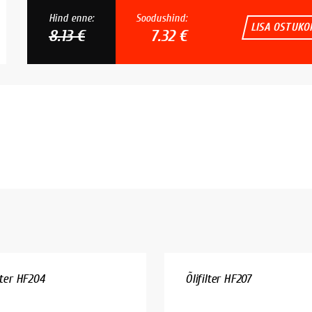
Hind enne:
Soodushind:
LISA OSTUKO
8.13 €
7.32 €
lter HF204
Õlifilter HF207