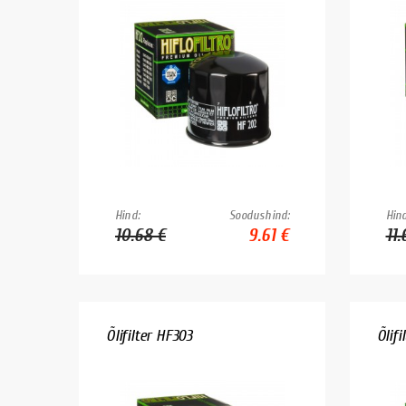
Hind:
Soodushind:
Hind
10.68 €
9.61 €
11.
Õlifilter HF303
Õlifi