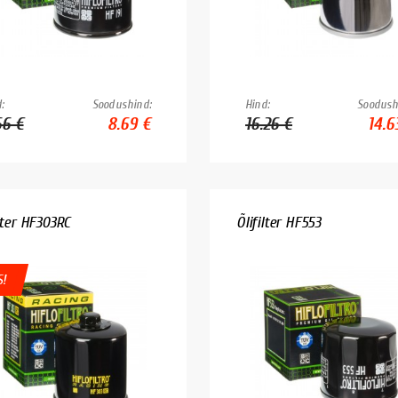
:
Soodushind:
Hind:
Soodush
66 €
8.69 €
16.26 €
14.6
ilter HF303RC
Õlifilter HF553
!