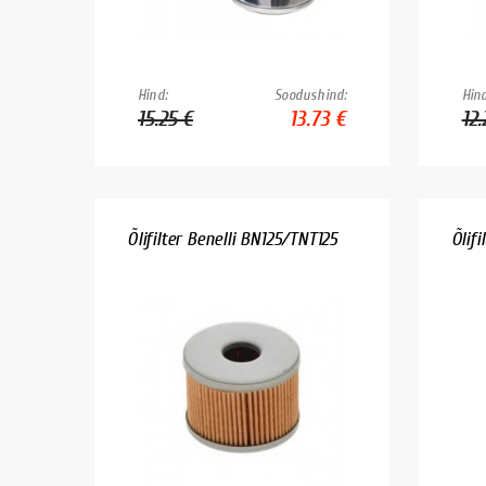
Hind:
Soodushind:
Hind
15.25 €
13.73 €
12.
Õlifilter Benelli BN125/TNT125
Õlifi