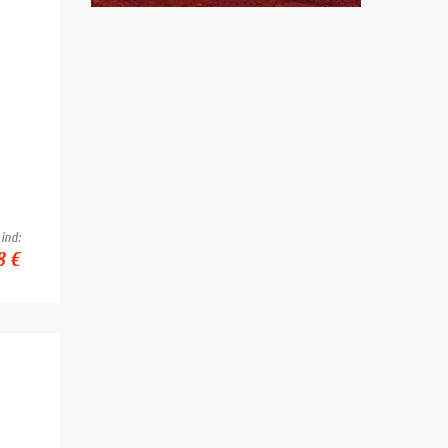
ind:
8 €