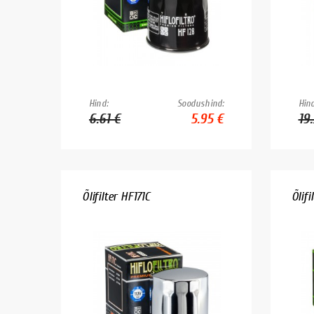
Hind:
Soodushind:
Hind
6.61 €
5.95 €
19.
Õlifilter HF171C
Õlifi