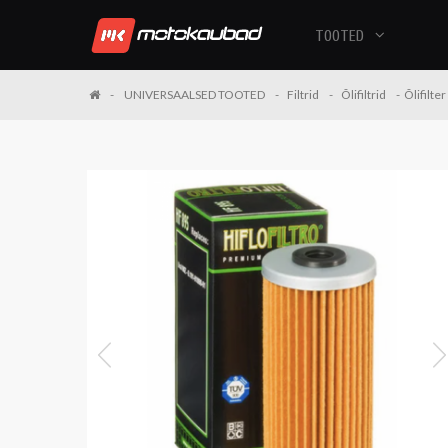
TOOTED
UNIVERSAALSED TOOTED
Filtrid
Õlifiltrid
Õlifilte