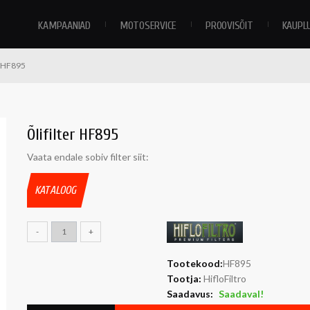
KAMPAANIAD
MOTOSERVICE
PROOVISÕIT
KAUPL
r HF895
Õlifilter HF895
Vaata endale sobiv filter siit:
KATALOOG
-
+
Tootekood:
HF895
Tootja:
HifloFiltro
Saadavus:
Saadaval!