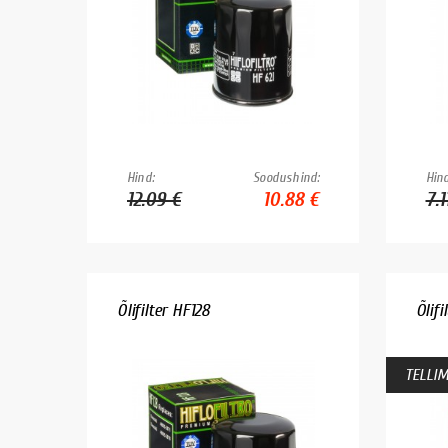
Hind:
Soodushind:
Hind
12.09 €
10.88 €
7.1
Õlifilter HF128
Õlifi
TELLIM