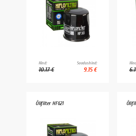
Hind:
Soodushind:
Hind
10.17 €
9.15 €
6.
Õlifilter HF621
Õlifi