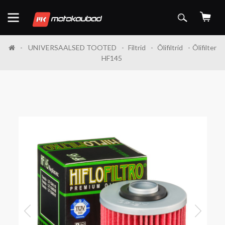
UNIVERSAALSED TOOTED
Filtrid
Õlifiltrid
Õlifilter
HF145