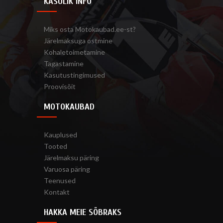
KASULIK INFO
Miks osta Motokaubad.ee-st?
Järelmaksuga ostmine
Kohaletoimetamine
Tagastamine
Kasutustingimused
Proovisõit
MOTOKAUBAD
Kauplused
Tooted
Järelmaksu päring
Varuosa päring
Teenused
Kontakt
HAKKA MEIE SÕBRAKS