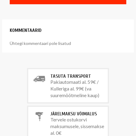
KOMMENTAARID
Ühtegi kommentaari pole lisatud
TASUTA TRANSPORT
Pakiautomaati al. 59€ /
Kulleriga al. 99€ (va
suuremõõtmeline kaup)
JÄRELMAKSU VÕIMALUS
Tervele ostukorvi
maksumusele, sissemakse
al. 0€