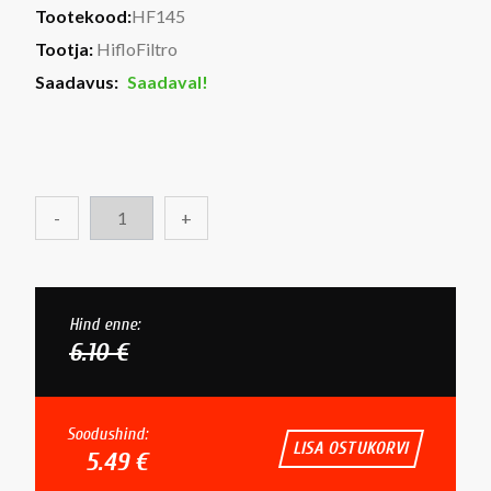
Tootekood:
HF145
Tootja:
HifloFiltro
Saadavus:
Saadaval!
-
+
Hind enne:
6.10 €
Soodushind:
LISA OSTUKORVI
5.49 €