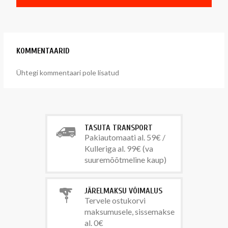
KOMMENTAARID
Ühtegi kommentaari pole lisatud
TASUTA TRANSPORT
Pakiautomaati al. 59€ /
Kulleriga al. 99€ (va
suuremõõtmeline kaup)
JÄRELMAKSU VÕIMALUS
Tervele ostukorvi
maksumusele, sissemakse
al. 0€