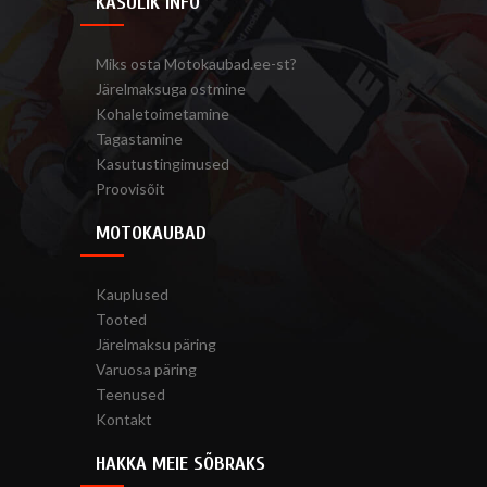
KASULIK INFO
Miks osta Motokaubad.ee-st?
Järelmaksuga ostmine
Kohaletoimetamine
Tagastamine
Kasutustingimused
Proovisõit
MOTOKAUBAD
Kauplused
Tooted
Järelmaksu päring
Varuosa päring
Teenused
Kontakt
HAKKA MEIE SÕBRAKS