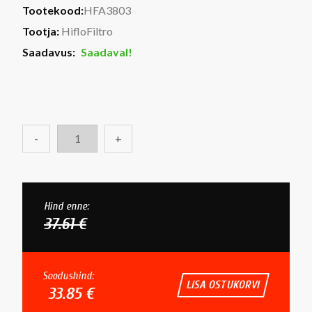
Tootekood:
HFA3803
Tootja:
HifloFiltro
Saadavus:
Saadaval!
-
+
Hind enne:
37.61 €
Soodushind:
LISA OSTUKORVI
33.85 €