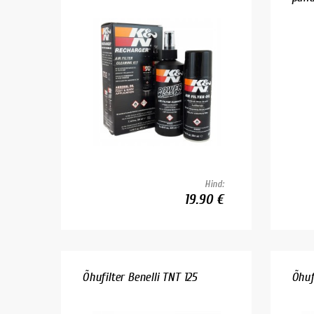
Hind:
19.90 €
Õhufilter Benelli TNT 125
Õhuf