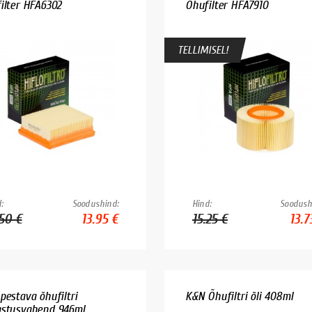
ilter HFA6302
Õhufilter HFA7910
TELLIMISEL!
:
Soodushind:
Hind:
Soodush
.50 €
13.95 €
15.25 €
13.7
pestava õhufiltri
K&N Õhufiltri õli 408ml
stusvahend 946ml