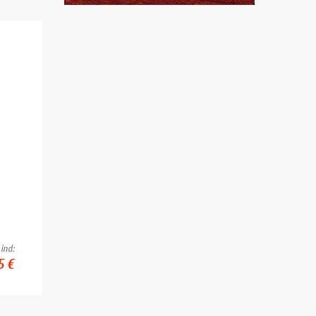
ind:
5 €