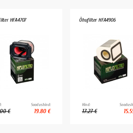
ilter HFA4707
Õhufilter HFA4906
:
Soodushind:
Hind:
Soodush
.00 €
19.80 €
17.27 €
15.5