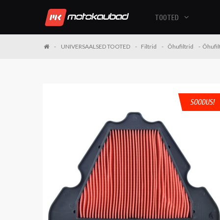
TOOTED
UNIVERSAALSED TOOTED
Filtrid
Õhufiltrid
Õhufil
SOODUS!