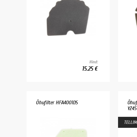
Hind:
15.25 €
Õhufilter HFA4001DS
Õhuf
YZ450
TELLIM