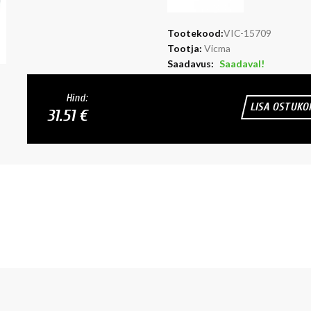
Tootekood:
VIC-15709
Tootja:
Vicma
Saadavus:
Saadaval!
Hind:
LISA OSTUKO
31.51 €