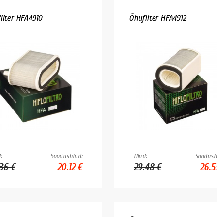
ilter HFA4910
Õhufilter HFA4912
:
Soodushind:
Hind:
Soodush
.36 €
20.12 €
29.48 €
26.5