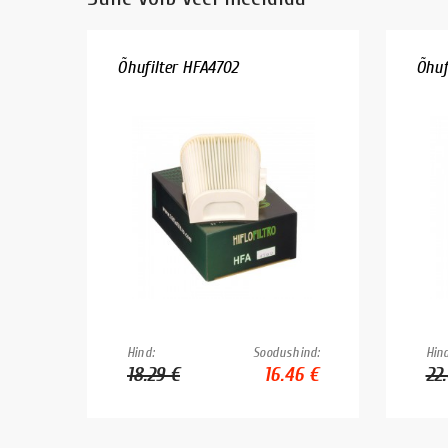
Õhufilter HFA4702
Õhuf
Hind:
Soodushind:
Hind
18.29 €
16.46 €
22