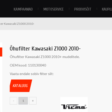
KAMPAANIAD
MOTOSERVICE
PROOVISÕIT
KAUPL
ter Kawasaki Z1000 2010-
Õhufilter Kawasaki Z1000 2010-
Õhufilter Kawasaki Z1000 2010+ mudelitele.
OEM kood: 110130040
Vaata endale sobiv filter siit:
KATALOOG
-
+