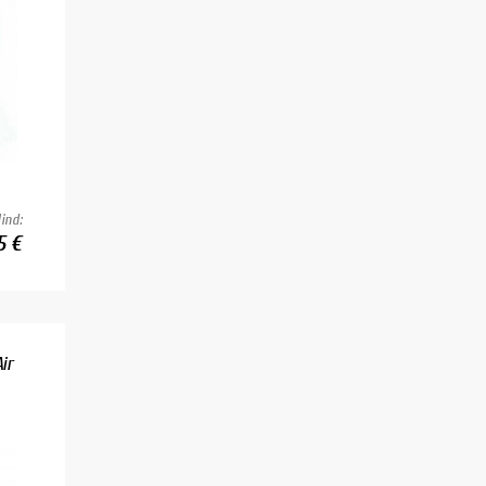
ind:
5 €
ir