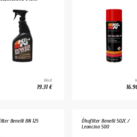
Hind:
H
19.31 €
16.9
ilter Benelli BN 125
Õhufilter Benelli 502C /
Leoncino 500