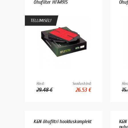
Õhufilter HFA4915
Õhuf
TELLIMISEL!
Hind:
Soodushind:
Hind
29.48 €
26.53 €
15
K&N õhufiltri hoolduskomplekt
K&N 
puha