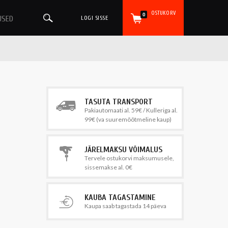
OSTUKORV
0
USED
LOGI SISSE
TASUTA TRANSPORT
Pakiautomaati al. 59€ / Kulleriga al.
99€ (va suuremõõtmeline kaup)
JÄRELMAKSU VÕIMALUS
Tervele ostukorvi maksumusele,
sissemakse al. 0€
KAUBA TAGASTAMINE
Kaupa saab tagastada 14 päeva