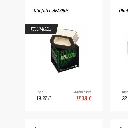
Õhufilter HFA4907
Õhuf
TELLIMISEL!
Hind:
Soodushind:
Hind
19.31 €
17.38 €
22