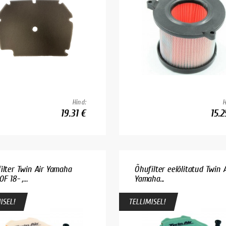
Hind:
H
19.31 €
15.2
ilter Twin Air Yamaha
Õhufilter eelõlitatud Twin A
F 18- ,...
Yamaha...
ISEL!
TELLIMISEL!