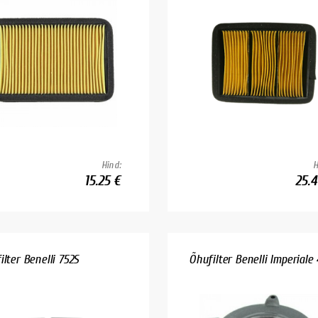
Hind:
H
15.25 €
25.4
ilter Benelli 752S
Õhufilter Benelli Imperiale