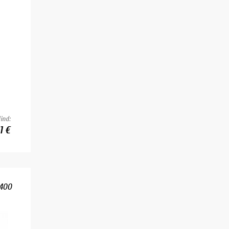
ind:
1 €
 400