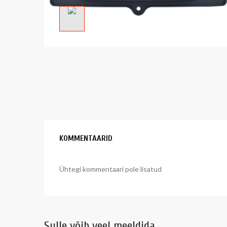
KOMMENTAARID
Ühtegi kommentaari pole lisatud
Sulle võib veel meeldida