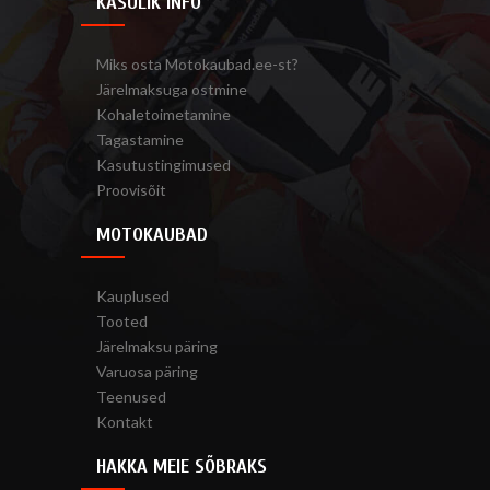
KASULIK INFO
Miks osta Motokaubad.ee-st?
Järelmaksuga ostmine
Kohaletoimetamine
Tagastamine
Kasutustingimused
Proovisõit
MOTOKAUBAD
Kauplused
Tooted
Järelmaksu päring
Varuosa päring
Teenused
Kontakt
HAKKA MEIE SÕBRAKS