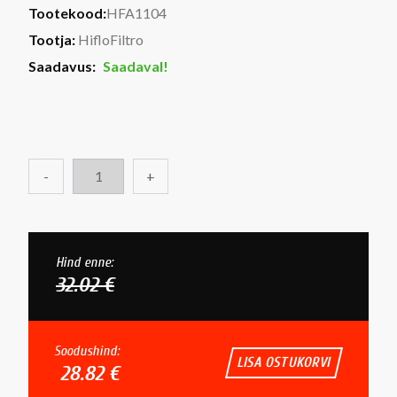
Tootekood:
HFA1104
Tootja:
HifloFiltro
Saadavus:
Saadaval!
-
+
Hind enne:
32.02 €
Soodushind:
LISA OSTUKORVI
28.82 €