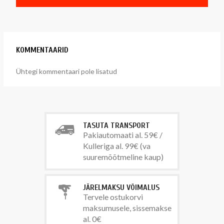
KOMMENTAARID
Ühtegi kommentaari pole lisatud
TASUTA TRANSPORT
Pakiautomaati al. 59€ /
Kulleriga al. 99€ (va
suuremõõtmeline kaup)
JÄRELMAKSU VÕIMALUS
Tervele ostukorvi
maksumusele, sissemakse
al. 0€