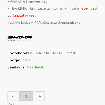
- Vöökohast reguleeritav
- EvoLINK kinnitustega võimalik lisada
soe vest
või
jahutatav vest
- Lühike lukk SHIMA pükstega ühendamiseks
Tootekood:
OPENAIR JKT MEN GREY XL
Tootja:
Shima
Saadavus:
Saadaval!
-
+
Värv