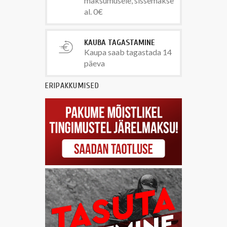
maksumusele, sissemakse
al. 0€
KAUBA TAGASTAMINE
Kaupa saab tagastada 14
päeva
ERIPAKKUMISED