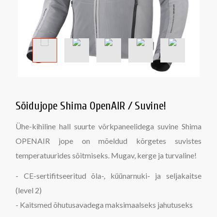
Sõidujope Shima OpenAIR / Suvine!
Ühe-kihiline hall suurte võrkpaneelidega suvine Shima
OPENAIR jope on mõeldud kõrgetes suvistes
temperatuurides sõitmiseks. Mugav, kerge ja turvaline!
- CE-sertifitseeritud õla-, küünarnuki- ja seljakaitse
(level 2)
- Kaitsmed õhutusavadega maksimaalseks jahutuseks