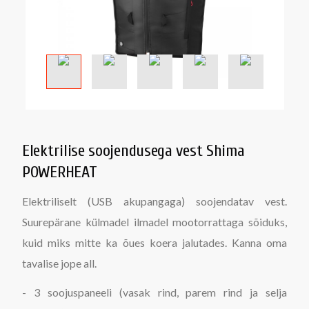
Elektrilise soojendusega vest Shima
POWERHEAT
Elektriliselt (USB akupangaga) soojendatav vest.
Suurepärane külmadel ilmadel mootorrattaga sõiduks,
kuid miks mitte ka õues koera jalutades. Kanna oma
tavalise jope all.
- 3 soojuspaneeli (vasak rind, parem rind ja selja