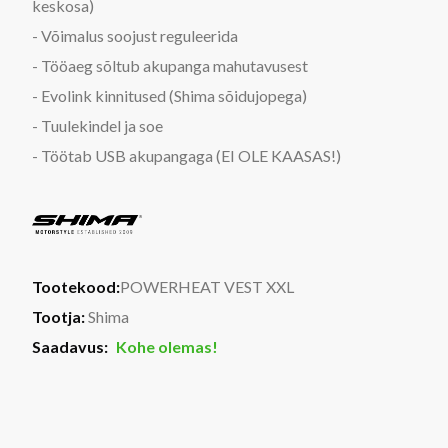
keskosa)
- Võimalus soojust reguleerida
- Tööaeg sõltub akupanga mahutavusest
- Evolink kinnitused (Shima sõidujopega)
- Tuulekindel ja soe
- Töötab USB akupangaga (EI OLE KAASAS!)
Tootekood:
POWERHEAT VEST XXL
Tootja:
Shima
Saadavus:
Kohe olemas!