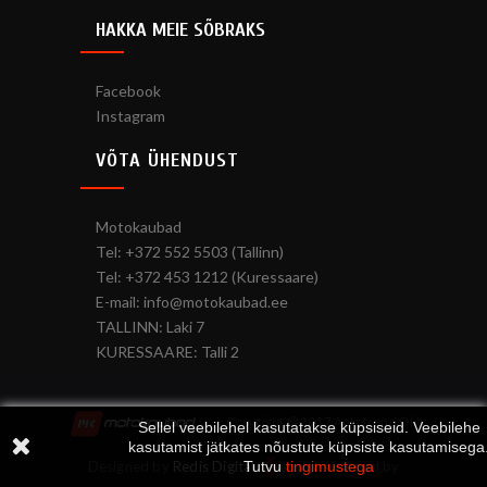
HAKKA MEIE SÕBRAKS
Facebook
Instagram
VÕTA ÜHENDUST
Motokaubad
Tel: +372 552 5503 (Tallinn)
Tel: +372 453 1212 (Kuressaare)
E-mail: info@motokaubad.ee
TALLINN: Laki 7
KURESSAARE: Talli 2
Copyright © 2017 Autofrend OÜ
Sellel veebilehel kasutatakse küpsiseid. Veebilehe
kasutamist jätkates nõustute küpsiste kasutamisega
Tutvu
tingimustega
Designed by
Redis Digital
and developed by