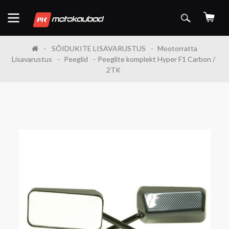
SÕIDUKITE LISAVARUSTUS
Mootorratta
Lisavarustus
Peeglid
Peeglite komplekt Hyper F1 Carbon /
2TK