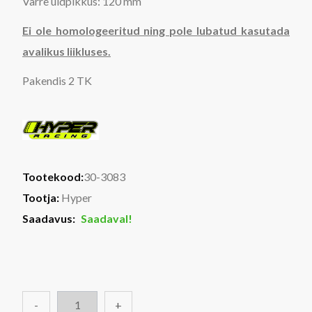
Varre üldpikkus: 120 mm
Ei ole homologeeritud ning pole lubatud kasutada
avalikus liikluses.
Pakendis 2 TK
Tootekood:
30-3083
Tootja:
Hyper
Saadavus:
Saadaval!
-
+