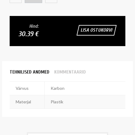
Hind:
LISA OSTUKORVI
30.39 €
TEHNILISED ANDMED
KOMMENTAARID
Värvus
Karbon
Materjal
Plastik