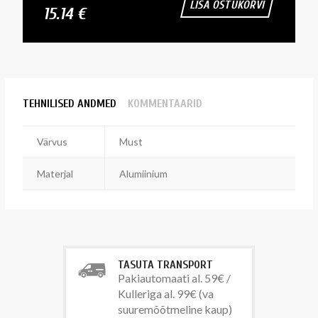
LISA OSTUKORVI
15.14 €
TEHNILISED ANDMED
KOMMENTAARID
Värvus
Must
Materjal
Alumiinium
TASUTA TRANSPORT
Pakiautomaati al. 59€ /
Kulleriga al. 99€ (va
suuremõõtmeline kaup)