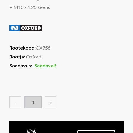
• M10 x 1.25 keere.
Tootekood:
OX756
Tootja:
Oxford
Saadavus:
Saadaval!
-
+
Hind: