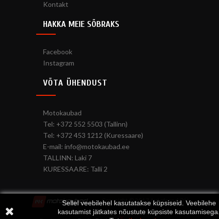
Kontakt
HAKKA MEIE SÕBRAKS
Facebook
Instagram
VÕTA ÜHENDUST
Motokaubad
Tel: +372 552 5503 (Tallinn)
Tel: +372 453 1212 (Kuressaare)
E-mail: info@motokaubad.ee
TALLINN: Laki 7
KURESSAARE: Talli 2
Copyright © 2017 Autofrend OÜ
Sellel veebilehel kasutatakse küpsiseid. Veebilehe
kasutamist jätkates nõustute küpsiste kasutamisega