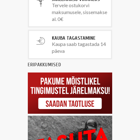
Tervele ostukorvi
maksumusele, sissemakse
al. 0€
KAUBA TAGASTAMINE
Kaupa saab tagastada 14
päeva
ERIPAKKUMISED