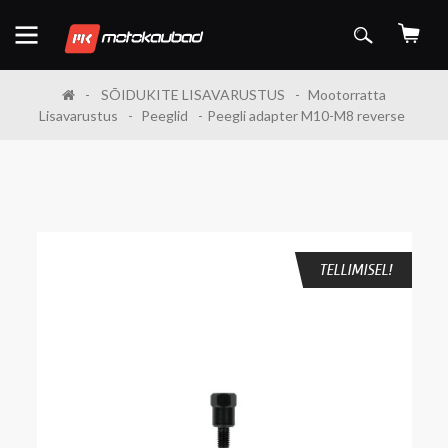
SÕIDUKITE LISAVARUSTUS
Mootorratta
Lisavarustus
Peeglid
Peegli adapter M10-M8 reverse
TELLIMISEL!