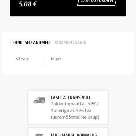
LISA OSTUKORVI
5.08 €
TEHNILISED ANDMED
KOMMENTAARID
Värvus
Must
TASUTA TRANSPORT
Pakiautomaati al. 59€ /
Kulleriga al. 99€ (va
suuremõõtmeline kaup)
JÄRELMAKSU VÕIMALUS