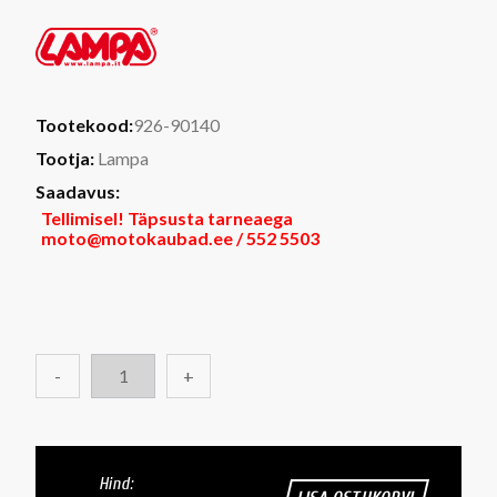
Tootekood:
926-90140
Tootja:
Lampa
Saadavus:
Tellimisel! Täpsusta tarneaega
moto@motokaubad.ee / 552 5503
-
+
Hind: