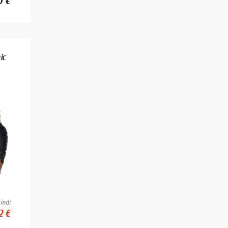
0 €
ic
ind:
2 €