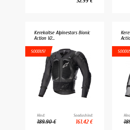
32.99 €
Kerekaitse Alpinestars Bionic
Kere
Action V2...
Actio
SOODUS!
SOODUS
Hind:
Soodushind:
Hind
189.90 €
161.42 €
18