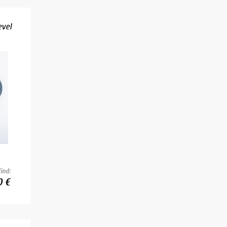
evel
ind:
0 €