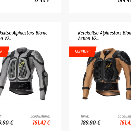
17.30 €
189.9
kaitse Alpinestars Bionic
Kerekaitse Alpinestars Bion
n V2...
Action V2...
!
SOODUS!
:
Soodushind:
Hind:
Soodush
9.90 €
161.42 €
189.90 €
161.4