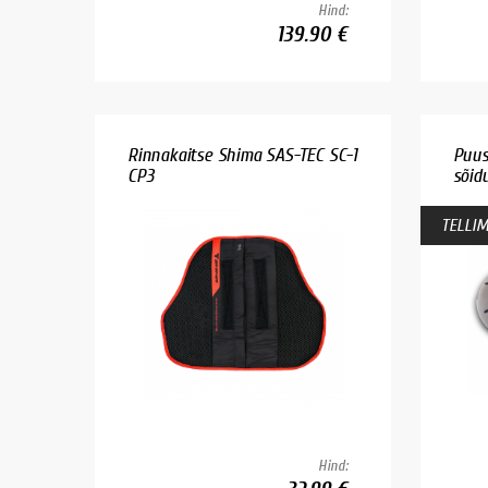
Hind:
139.90 €
Rinnakaitse Shima SAS-TEC SC-1
Puus
CP3
sõid
TELLIM
Hind: