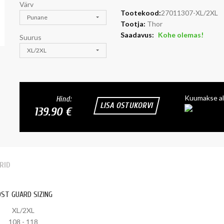
Värv
Tootekood:
27011307-XL/2XL
Punane
Tootja:
Thor
Saadavus:
Kohe olemas!
Suurus
XL/2XL
Kuumakse al
Hind:
LISA OSTUKORVI
139.90 €
RID
OST GUARD SIZING
XL/2XL
108 - 118