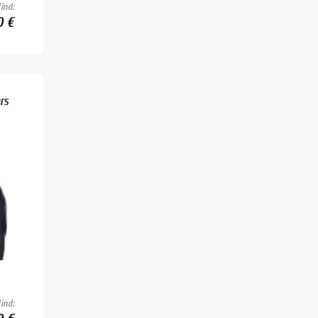
ind:
0 €
rs
ind: