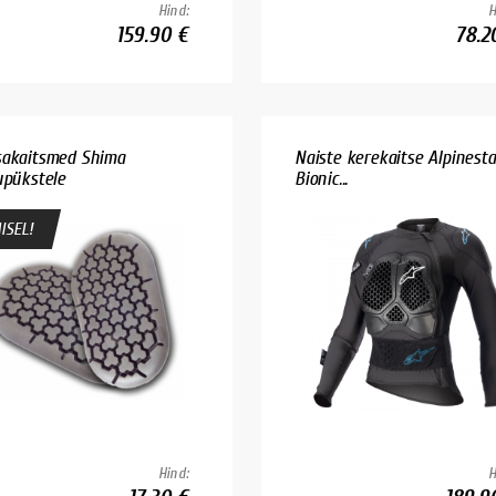
Hind:
H
159.90 €
78.2
akaitsmed Shima
Naiste kerekaitse Alpinesta
upükstele
Bionic...
ISEL!
Hind:
H