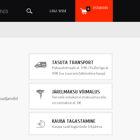
OSTUKORV
0
USED
LOGI SISSE
TASUTA TRANSPORT
Pakiautomaati al. 59€ / Kulleriga al.
99€ (va suuremõõtmeline kaup)
JÄRELMAKSU VÕIMALUS
Tervele ostukorvi maksumusele,
padjandid
sissemakse al. 0€
KAUBA TAGASTAMINE
Kaupa saab tagastada 14 päeva