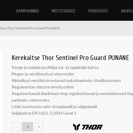
KAMPAANIAD
MOTOSERVICE
PROOVISÕIT
KAUPL
itse Thor Sentinel Pro Guard PUNANE
Kerekaitse Thor Sentinel Pro Guard PUNANE
Kerge ja madala profiiliga esi- ja tagakülje kaitse
Mugav ja ventileeritud sisevooder
Rikkalikud ventilatsiooniavad maksimaalseks õhuliikuvuseks
Reguleeritav elastne kinnitusrihm
Reguleeritavad õlarihmad ning reguleeritavad ja eemaldatavad õla
parimaks sobivuseks
Lööki summutav vaht rinnaplaadil ja seljaplaadil
Seljakaitse EN 1621-2:2014 Level 1
-
+