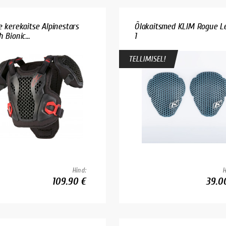
e kerekaitse Alpinestars
Õlakaitsmed KLIM Rogue L
 Bionic...
1
TELLIMISEL!
Hind:
H
109.90 €
39.0