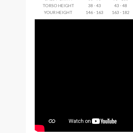
TORSO HEIGHT
38 - 43
43 - 48
YOUR HEIGHT
146 - 163
163 - 182