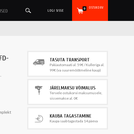
OSTUKORV
0
USED
LOGI SISSE
 FD-
TASUTA TRANSPORT
Pakiautomaati al. 59€ / Kulleriga al.
99€ (va suuremõõtmeline kaup)
.
JÄRELMAKSU VÕIMALUS
Tervele ostukorvi maksumusele,
sissemakse al. 0€
omplekt
KAUBA TAGASTAMINE
Kaupa saab tagastada 14 päeva