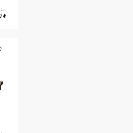
ind:
0 €
0