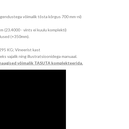
gendustega võimalik tõsta kõrgus 700 mm-ni)
23.4000 - vints ei kuulu komplekti)
dused (+350mm).
295 KG; Vineerist kast
s vajalik ning illustratsioonidega manuaal.
 haagised võimalik TASUTA komplekteerida.