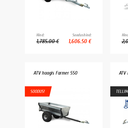
Hind:
Soodushind:
Hind
1,785.00 €
1,606.50 €
2,
ATV haagis Farmer 550
ATV 
SOODUS!
TELLIM