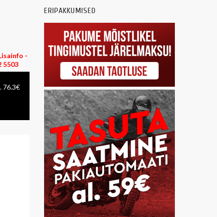
ERIPAKKUMISED
isainfo -
 5503
. 76.3€