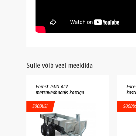
Sulle võib veel meeldida
Forest 1500 ATV
Fore
metsaveohaagis kastiga
kasti
SOODUS!
SOODUS