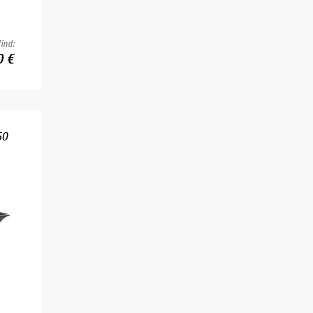
ind:
0 €
50