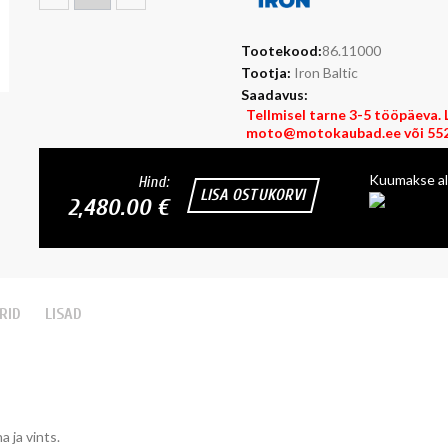
Tootekood:
86.11000
Tootja:
Iron Baltic
Saadavus:
Tellmisel tarne 3-5 tööpäeva. L
moto@motokaubad.ee või 552
Kuumakse al
Hind:
LISA OSTUKORVI
2,480.00 €
RID
LISAD
 ja vints.