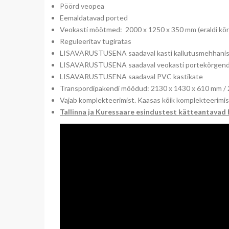
Pöörd veopea
Eemaldatavad ported
Veokasti mõõtmed: 2000 x 1250 x 350 mm (eraldi kõr
Reguleeritav tugiratas
LISAVARUSTUSENA saadaval kasti kallutusmehhanism (
LISAVARUSTUSENA saadaval veokasti portekõrgen
LISAVARUSTUSENA saadaval PVC kastikate
Transpordipakendi mõõdud: 2130 x 1430 x 610 mm / 
Vajab komplekteerimist. Kaasas kõik komplekteerimisek
Tallinna ja Kuressaare esindustest kätteantavad