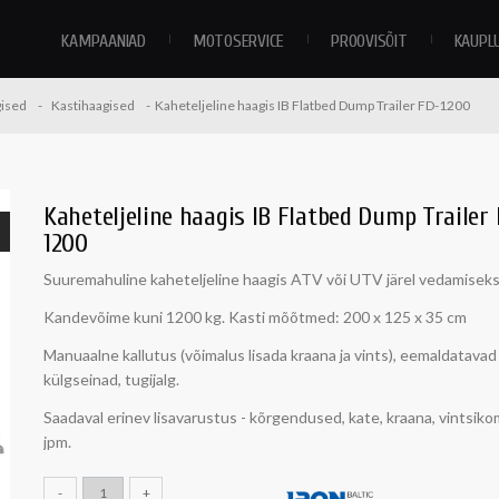
KAMPAANIAD
MOTOSERVICE
PROOVISÕIT
KAUPL
ised
Kastihaagised
Kaheteljeline haagis IB Flatbed Dump Trailer FD-1200
Kaheteljeline haagis IB Flatbed Dump Trailer
1200
Suuremahuline kaheteljeline haagis ATV või UTV järel vedamiseks
Kandevõime kuni 1200 kg. Kasti mõõtmed: 200 x 125 x 35 cm
Manuaalne kallutus (võimalus lisada kraana ja vints), eemaldatavad
külgseinad, tugijalg.
Saadaval erinev lisavarustus - kõrgendused, kate, kraana, vintsik
jpm.
-
+