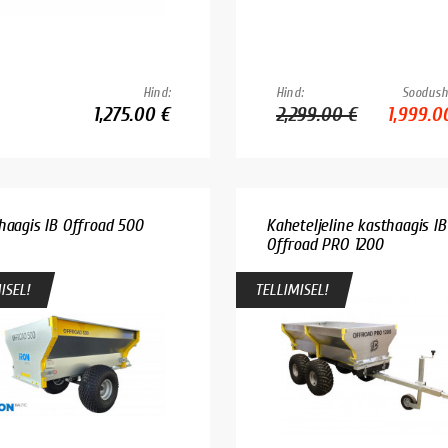
Hind:
Hind:
Soodush
1,275.00 €
2,299.00 €
1,999.0
haagis IB Offroad 500
Kaheteljeline kasthaagis IB
Offroad PRO 1200
ISEL!
TELLIMISEL!