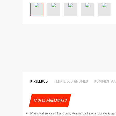
KIRJELDUS
TEHNILISED ANDMED
KOMMENTAA
TAOTLE JÄRELMAKSU
Manuaalne kasti kallutus; Võimalus lisada juurde kraana