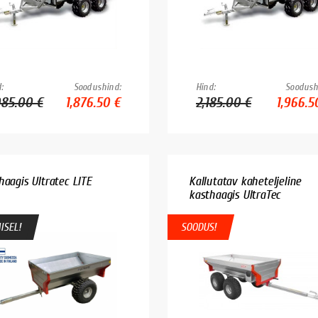
:
Soodushind:
Hind:
Soodush
085.00 €
1,876.50 €
2,185.00 €
1,966.5
haagis Ultratec LITE
Kallutatav kaheteljeline
kasthaagis UltraTec
ISEL!
SOODUS!