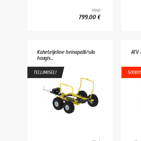
Hind:
799.00 €
Kaheteljeline heinapalli/silo
ATV 
haagis...
TELLIMISEL!
SOODUS