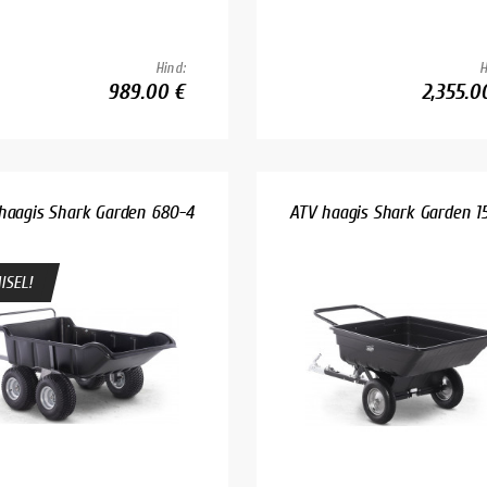
Hind:
H
989.00 €
2,355.0
haagis Shark Garden 680-4
ATV haagis Shark Garden 1
ISEL!