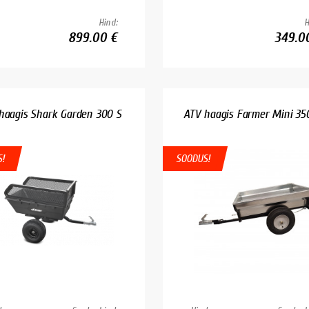
Hind:
H
899.00 €
349.0
haagis Shark Garden 300 S
ATV haagis Farmer Mini 35
!
SOODUS!