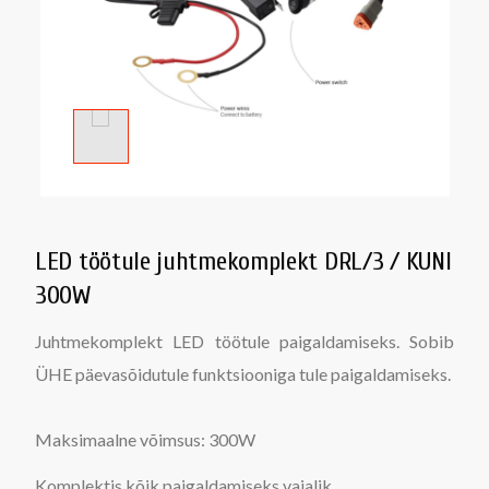
LED töötule juhtmekomplekt DRL/3 / KUNI
300W
Juhtmekomplekt LED töötule paigaldamiseks. Sobib
ÜHE päevasõidutule funktsiooniga tule paigaldamiseks.
Maksimaalne võimsus: 300W
Komplektis kõik paigaldamiseks vajalik.