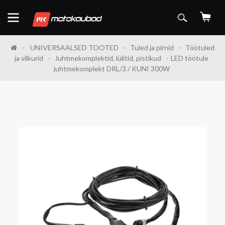
UNIVERSAALSED TOOTED
Tuled ja pirnid
Töötuled
ja vilkurid
Juhtmekomplektid, lülitid, pistikud
LED töötule
juhtmekomplekt DRL/3 / KUNI 300W