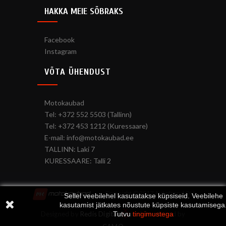
HAKKA MEIE SÕBRAKS
Facebook
Instagram
VÕTA ÜHENDUST
Motokaubad
Tel: +372 552 5503 (Tallinn)
Tel: +372 453 1212 (Kuressaare)
E-mail: info@motokaubad.ee
TALLINN: Laki 7
KURESSAARE: Talli 2
Copyright © 2017 Autofrend OÜ
Sellel veebilehel kasutatakse küpsiseid. Veebilehe
kasutamist jätkates nõustute küpsiste kasutamisega
Tutvu
tingimustega
Designed by
Redis Digital
and developed by