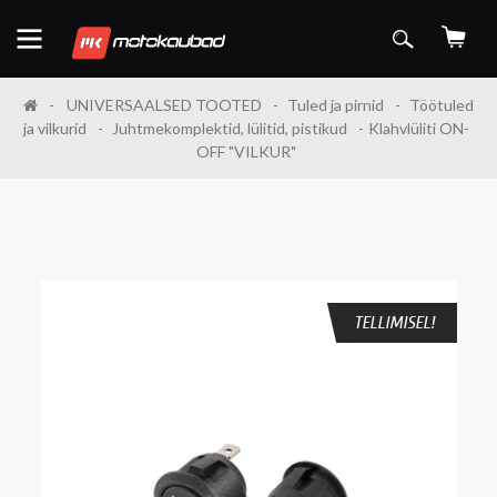
UNIVERSAALSED TOOTED
Tuled ja pirnid
Töötuled
ja vilkurid
Juhtmekomplektid, lülitid, pistikud
Klahvlüliti ON-
OFF "VILKUR"
TELLIMISEL!