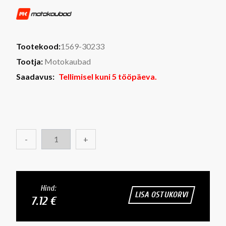
Tootekood:
1569-30233
Tootja:
Motokaubad
Saadavus:
Tellimisel kuni 5 tööpäeva.
-
+
Hind:
LISA OSTUKORVI
7.12 €