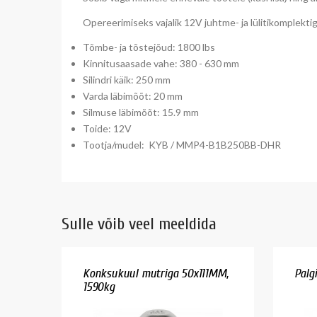
Opereerimiseks vajalik 12V juhtme- ja lülitikomplekti
Tõmbe- ja tõstejõud: 1800 lbs
Kinnitusaasade vahe: 380 - 630 mm
Silindri käik: 250 mm
Varda läbimõõt: 20 mm
Silmuse läbimõõt: 15.9 mm
Toide: 12V
Tootja/mudel: KYB / MMP4-B1B250BB-DHR
Sulle võib veel meeldida
Konksukuul mutriga 50x111MM,
Palg
1590kg