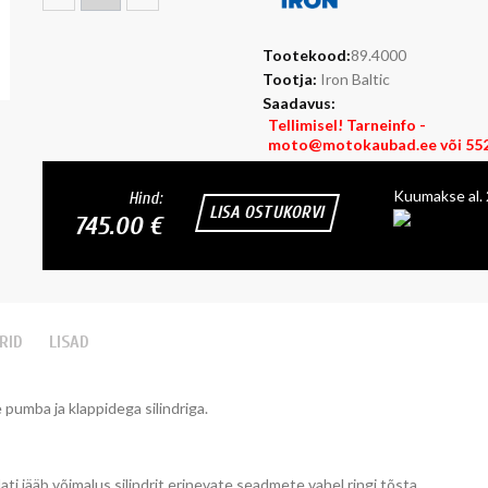
Tootekood:
89.4000
Tootja:
Iron Baltic
Saadavus:
Tellimisel! Tarneinfo -
moto@motokaubad.ee või 552
Kuumakse al.
Hind:
LISA OSTUKORVI
745.00 €
RID
LISAD
 pumba ja klappidega silindriga.
lati jääb võimalus silindrit erinevate seadmete vahel ringi tõsta.