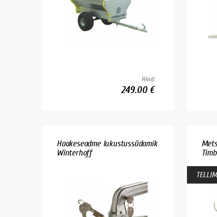
Hind:
249.00 €
Haakeseadme lukustussüdamik
Mets
Winterhoff
Timb
TELLIM