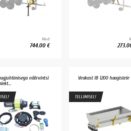
Hind:
H
744.00 €
273.0
augjuhtimisega nöörvintsi
Veokast IB 1200 haagistele
ekt...
ISEL!
TELLIMISEL!