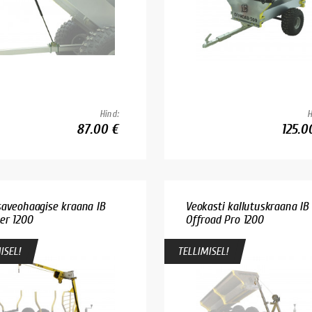
Hind:
H
87.00 €
125.0
aveohaagise kraana IB
Veokasti kallutuskraana IB
er 1200
Offroad Pro 1200
ISEL!
TELLIMISEL!