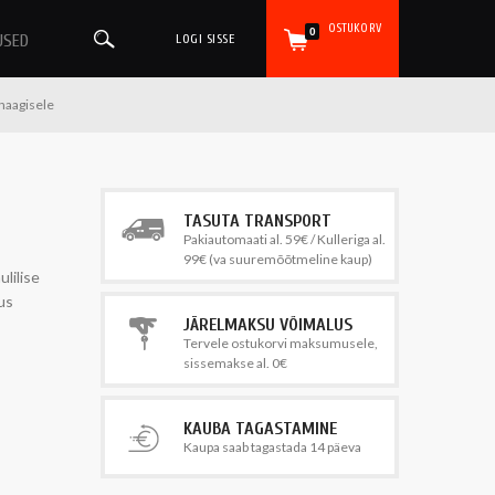
OSTUKORV
0
USED
LOGI SISSE
haagisele
TASUTA TRANSPORT
Pakiautomaati al. 59€ / Kulleriga al.
99€ (va suuremõõtmeline kaup)
lilise
tus
JÄRELMAKSU VÕIMALUS
Tervele ostukorvi maksumusele,
sissemakse al. 0€
KAUBA TAGASTAMINE
Kaupa saab tagastada 14 päeva