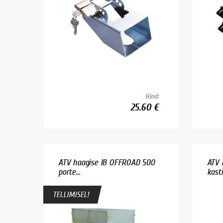
Hind:
25.60 €
ATV haagise IB OFFROAD 500
ATV 
porte...
kast
TELLIMISEL!