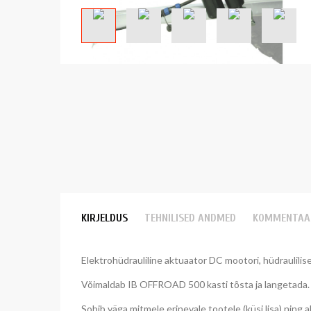
KIRJELDUS
TEHNILISED ANDMED
KOMMENTAA
Elektrohüdrauliline aktuaator DC mootori, hüdraulilise
Võimaldab IB OFFROAD 500 kasti tõsta ja langetada.
Sobib väga mitmele erinevale tootele (küsi lisa) ning a