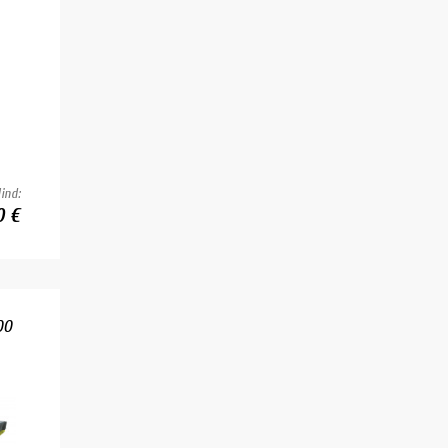
ind:
0 €
00