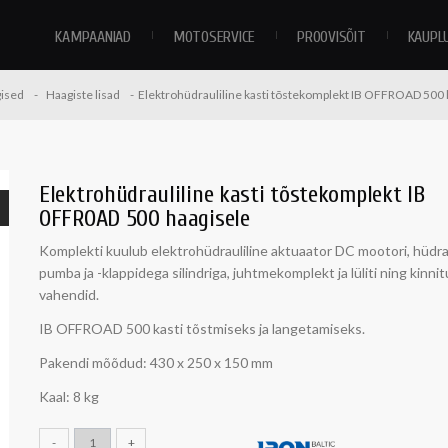
KAMPAANIAD
MOTOSERVICE
PROOVISÕIT
KAUPL
ised
Haagiste lisad
Elektrohüdrauliline kasti tõstekomplekt IB OFFROAD 500 
Elektrohüdrauliline kasti tõstekomplekt IB
OFFROAD 500 haagisele
Komplekti kuulub elektrohüdrauliline aktuaator DC mootori, hüdrau
pumba ja -klappidega silindriga, juhtmekomplekt ja lüliti ning kinni
vahendid.
IB OFFROAD 500 kasti tõstmiseks ja langetamiseks.
Pakendi mõõdud: 430 x 250 x 150 mm
Kaal: 8 kg
-
+