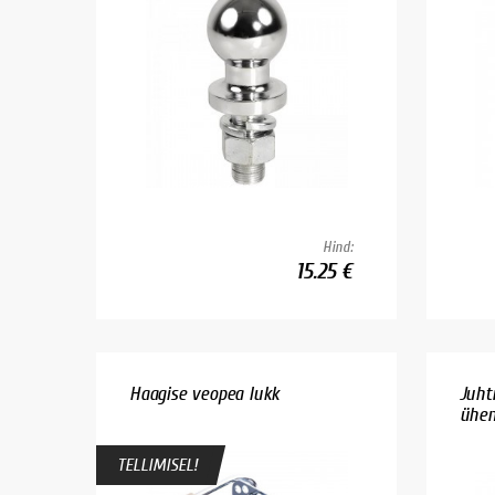
Hind:
15.25 €
Haagise veopea lukk
Juht
ühen
TELLIMISEL!