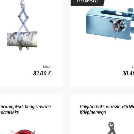
TELLIMISEL!
Hind:
H
83.00 €
30.4
mekomplekt haagisevintsi
Palgihaarats vintsile BRON
damiseks
Käepidemega