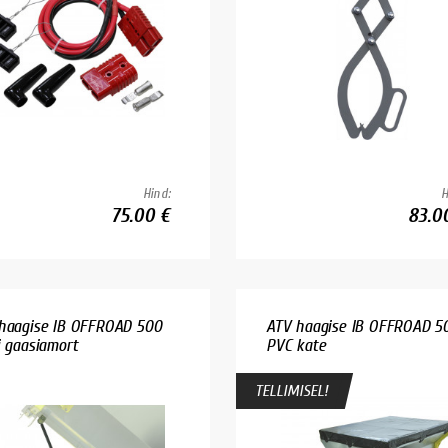
Hind:
H
75.00 €
83.0
haagise IB OFFROAD 500
ATV haagise IB OFFROAD 5
i gaasiamort
PVC kate
TELLIMISEL!