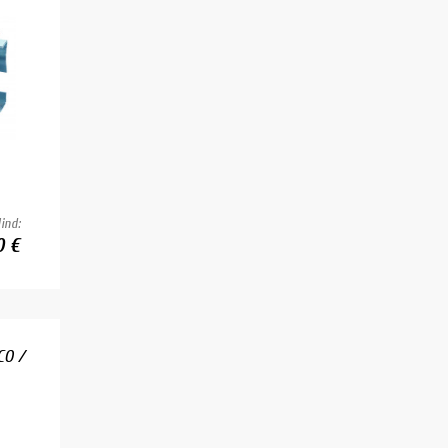
ind:
0 €
CO /