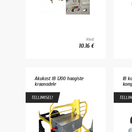
Hind:
10.16 €
Akukast IB 1200 haagiste
IB k
kraanadele
kompl
TELLIMISEL!
TELLIM