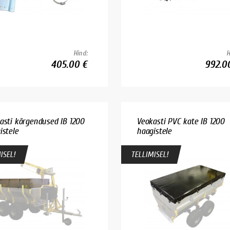
Hind:
H
405.00 €
992.0
asti kõrgendused IB 1200
Veokasti PVC kate IB 1200
istele
haagistele
ISEL!
TELLIMISEL!