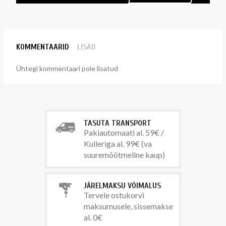
KOMMENTAARID
LISAD
Ühtegi kommentaari pole lisatud
TASUTA TRANSPORT
Pakiautomaati al. 59€ /
Kulleriga al. 99€ (va
suuremõõtmeline kaup)
JÄRELMAKSU VÕIMALUS
Tervele ostukorvi
maksumusele, sissemakse
al. 0€