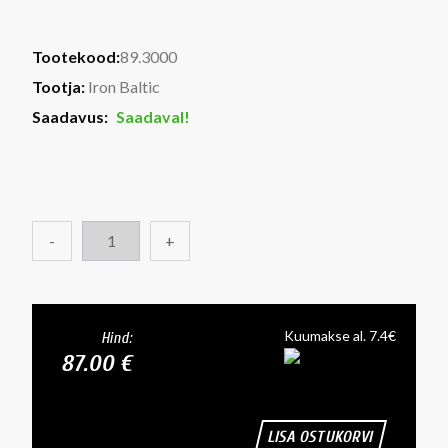
Tootekood:
89.3000
Tootja:
Iron Baltic
Saadavus:
Saadaval!
-
+
Kuumakse al. 7.4€
Hind:
87.00 €
LISA OSTUKORVI