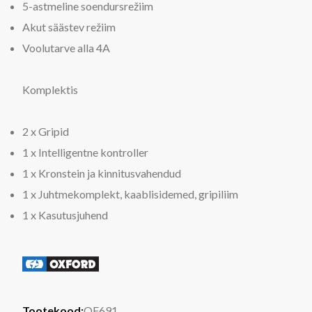
5-astmeline soendursrežiim
Akut säästev režiim
Voolutarve alla 4A
Komplektis
2 x Gripid
1 x Intelligentne kontroller
1 x Kronstein ja kinnitusvahendud
1 x Juhtmekomplekt, kaablisidemed, gripiliim
1 x Kasutusjuhend
Tootekood:
OF691