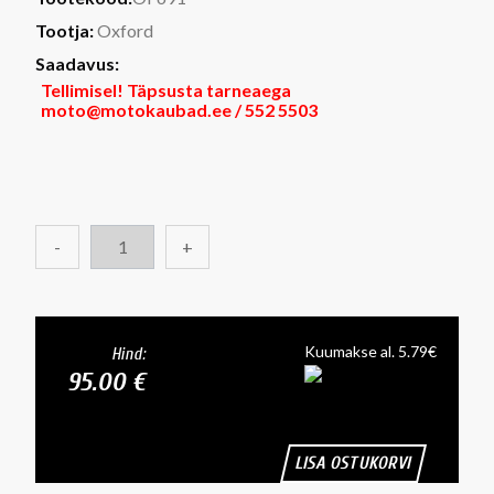
Tootja:
Oxford
Saadavus:
Tellimisel! Täpsusta tarneaega
moto@motokaubad.ee / 552 5503
-
+
Kuumakse al. 5.79€
Hind:
95.00 €
LISA OSTUKORVI