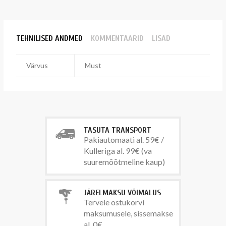
TEHNILISED ANDMED
KOMMENTAARID
LISAD
Värvus
Must
TASUTA TRANSPORT
Pakiautomaati al. 59€ /
Kulleriga al. 99€ (va
suuremõõtmeline kaup)
JÄRELMAKSU VÕIMALUS
Tervele ostukorvi
maksumusele, sissemakse
al. 0€