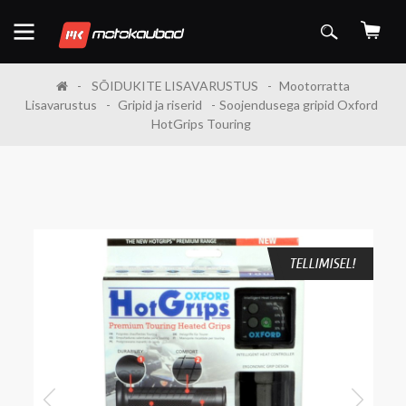
SÕIDUKITE LISAVARUSTUS
Mootorratta
Lisavarustus
Gripid ja riserid
Soojendusega gripid Oxford
HotGrips Touring
TELLIMISEL!