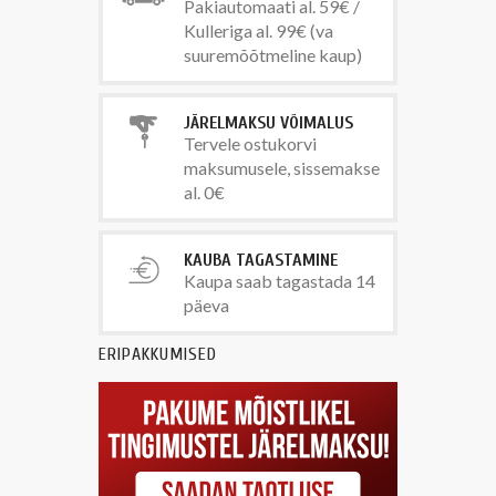
Pakiautomaati al. 59€ /
Kulleriga al. 99€ (va
suuremõõtmeline kaup)
JÄRELMAKSU VÕIMALUS
Tervele ostukorvi
maksumusele, sissemakse
al. 0€
KAUBA TAGASTAMINE
Kaupa saab tagastada 14
päeva
ERIPAKKUMISED