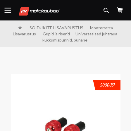
SÕIDUKITE LISAVARUSTUS
Mootorratta
Lisavarustus
Gripid ja riserid
Universaalsed juhtraua
kukkumispunnid, punane
SOODUS!