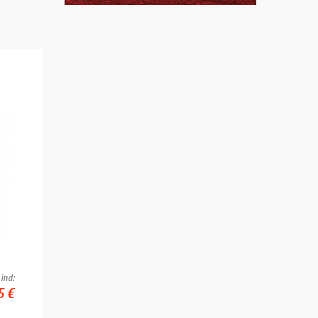
ind:
5 €