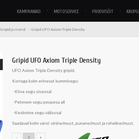
KAMPAANIAD
MOTOSERVICE
PROOVISÕIT
KAUPL
Gripid ja riserid
Gripid UFO Axiom Triple Density
Gripid UFO Axiom Triple Density
UFO Axiom Triple Density gripid.
Korraga kolm erinevat kummisegu:
-Kõva segu siseosal
-Pehmem segu peopesa all
-Keskmine segu välisosal
Saadaval kolm värvi: sinine/must, punane/must ja roheline/must.
-
+