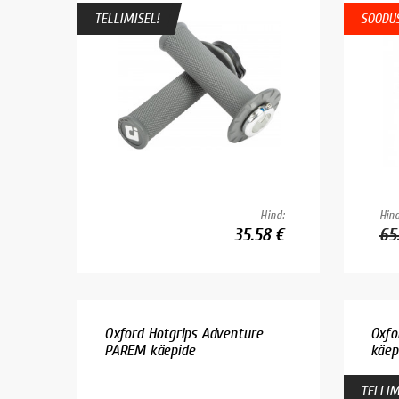
TELLIMISEL!
SOODUS
Hind:
Hind
35.58 €
65
Oxford Hotgrips Adventure
Oxfo
PAREM käepide
käep
TELLIM