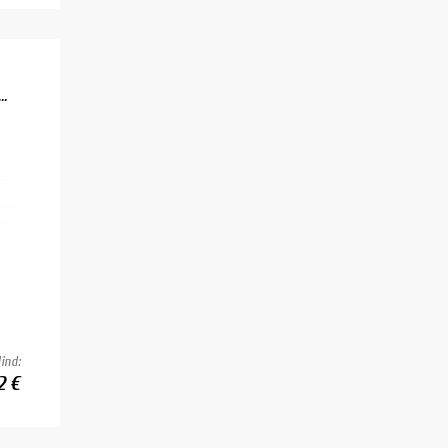
.
ind:
2 €