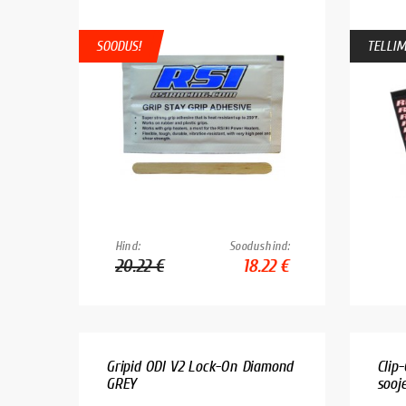
SOODUS!
TELLIM
Hind:
Soodushind:
20.22 €
18.22 €
Gripid ODI V2 Lock-On Diamond
Clip
GREY
sooj