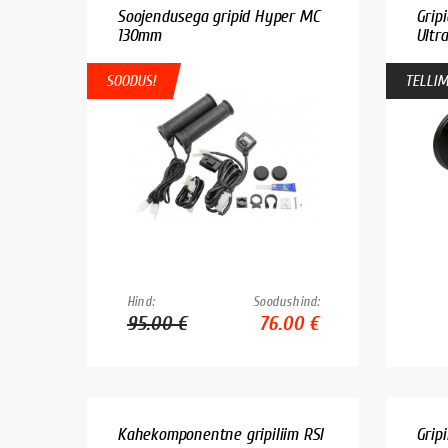
Soojendusega gripid Hyper MC
Grip
130mm
Ultra
SOODUS!
TELLIM
Hind:
Soodushind:
95.00 €
76.00 €
Kahekomponentne gripiliim RSI
Grip