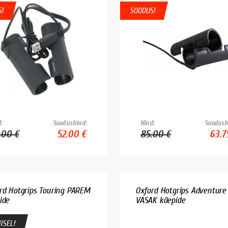
!
SOODUS!
:
Soodushind:
Hind:
Soodush
.00 €
52.00 €
85.00 €
63.7
rd Hotgrips Touring PAREM
Oxford Hotgrips Adventure
ide
VASAK käepide
ISEL!