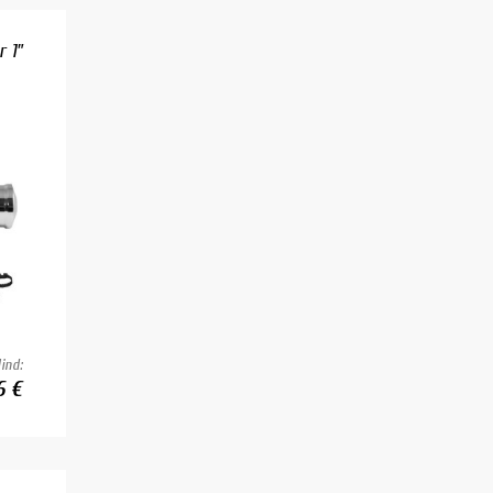
 1"
ind:
6 €