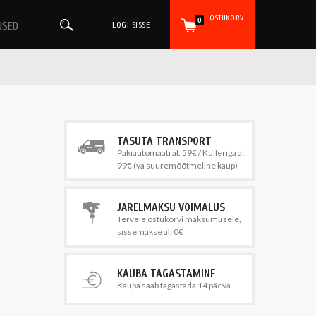
OSTUKORV
0
USED
LOGI SISSE
TASUTA TRANSPORT
Pakiautomaati al. 59€ / Kulleriga al.
99€ (va suuremõõtmeline kaup)
JÄRELMAKSU VÕIMALUS
Tervele ostukorvi maksumusele,
sissemakse al. 0€
KAUBA TAGASTAMINE
Kaupa saab tagastada 14 päeva