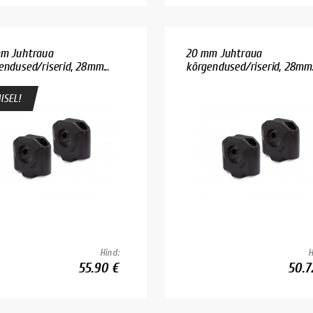
m Juhtraua
20 mm Juhtraua
endused/riserid, 28mm...
kõrgendused/riserid, 28mm..
ISEL!
Hind:
H
55.90 €
50.7