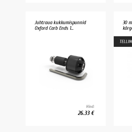
Juhtraua kukkumispunnid
30 m
Oxford Carb Ends 1...
kõrg
TELLIM
Hind:
26.33 €