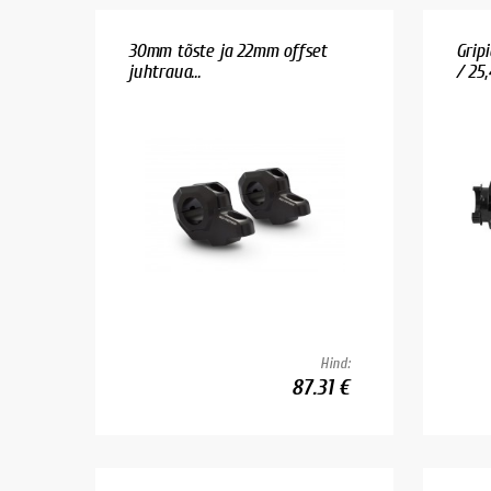
30mm tõste ja 22mm offset
Grip
juhtraua...
/ 25
Hind:
87.31 €