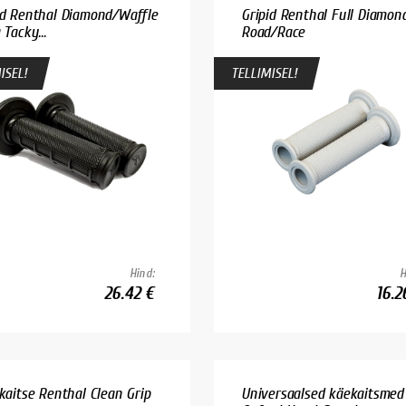
id Renthal Diamond/Waffle
Gripid Renthal Full Diamon
 Tacky...
Road/Race
ISEL!
TELLIMISEL!
Hind:
H
26.42 €
16.2
ikaitse Renthal Clean Grip
Universaalsed käekaitsmed