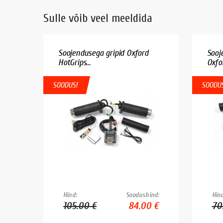
Sulle võib veel meeldida
Soojendusega gripid Oxford
Sooje
HotGrips...
Oxfo
SOODUS!
SOODUS
Hind:
Soodushind:
Hind
105.00 €
84.00 €
70