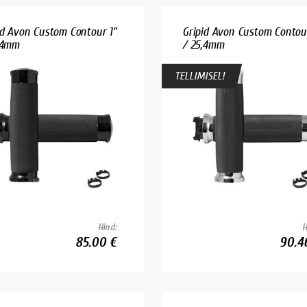
id Avon Custom Contour 1"
Gripid Avon Custom Contour
,4mm
/ 25,4mm
TELLIMISEL!
Hind:
H
85.00 €
90.4