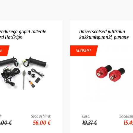
ndusega gripid rollerile
Universaalsed juhtraua
rd HotGrips
kukkumispunnid, punane
!
SOODUS!
:
Soodushind:
Hind:
Soodush
.00 €
56.00 €
19.31 €
15.4