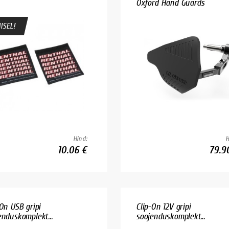
Oxford Hand Guards
ISEL!
Hind:
H
10.06 €
79.9
-On USB gripi
Clip-On 12V gripi
enduskomplekt...
soojenduskomplekt...