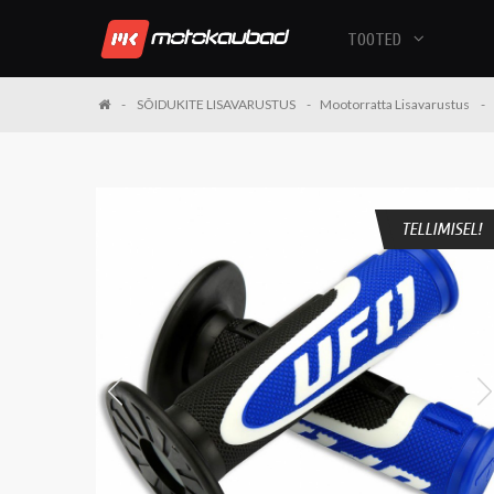
TOOTED
SÕIDUKITE LISAVARUSTUS
Mootorratta Lisavarustus
TELLIMISEL!