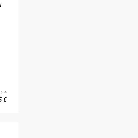
d
ind:
6 €