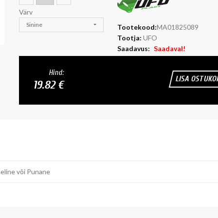
Värv
Sinine
Tootekood:
MA01825089
Tootja:
UFO
Saadavus:
Saadaval!
Hind:
LISA OSTUKO
19.82 €
heline või Punane