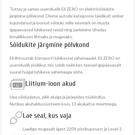
Tuttav ja samas uuenduslik Eli ZERO on elektrisõidukite
järgmine põlvkond. Oleme autode kategooria täielikult ümber
kujundanud ja loonud sõiduki, mille eesmärk on muuta
igapäevased lühikesed reisid ning parkimine tihedas
linnaliikluses lihtsaks ja mugavaks.
Sõidukite järgmine põlvkond
Eli lihtsustab transporti lühikestel vahemaadel. Eli ZERO on
uuenduslik pisiliikur, mis sobib neile kes teevad igapäevaselt
suurel hulgal lühikese vahemaaga sõite.
Liitium-ioon akud
Hea sõiduulatus, pikk eluiga ja järjepidev töökindlus.
Nutikas akuhaldussüsteem koos 13 akukaitse meetmega.
Lae seal, kus vaja
Laadige mugavalt igast 220V pistikupesast ja Level-2