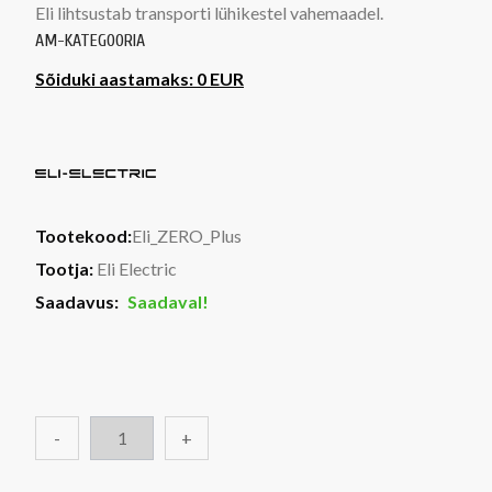
Eli lihtsustab transporti lühikestel vahemaadel.
AM-KATEGOORIA
Sõiduki aastamaks: 0 EUR
Tootekood:
Eli_ZERO_Plus
Tootja:
Eli Electric
Saadavus:
Saadaval!
-
+