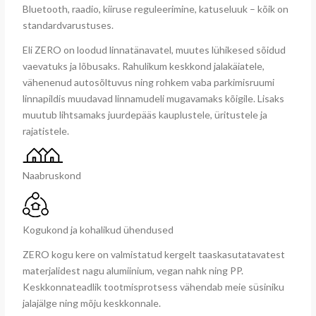
Bluetooth, raadio, kiiruse reguleerimine, katuseluuk – kõik on
standardvarustuses.
Eli ZERO on loodud linnatänavatel, muutes lühikesed sõidud
vaevatuks ja lõbusaks. Rahulikum keskkond jalakäiatele,
vähenenud autosõltuvus ning rohkem vaba parkimisruumi
linnapildis muudavad linnamudeli mugavamaks kõigile. Lisaks
muutub lihtsamaks juurdepääs kauplustele, üritustele ja
rajatistele.
Naabruskond
Kogukond ja kohalikud ühendused
ZERO kogu kere on valmistatud kergelt taaskasutatavatest
materjalidest nagu alumiinium, vegan nahk ning PP.
Keskkonnateadlik tootmisprotsess vähendab meie süsiniku
jalajälge ning mõju keskkonnale.