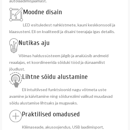
autolaadimisjaamast.
Moodne disain
LED esituledest nahkistmete, kauni keskkonsooli ja
klaasusteni. Eli on kvaliteedi ja disaini teerajaja igas detailis.
Nutikas aju
Võimas haldussüsteem jälgib ja analüüsib andmeid
reaalajas, et koordineerida sõiduki tööd ja dünaamilist
jõudlust.
Lihtne sõidu alustamine
Eli intuitiivsed funktsioonid nagu võtmeta uste
avamine ja käivitamine ning sõidureziimi valikud muudavad
sõidu alustamise lihtsaks ja mugavaks.
Praktilised omadused
Kliimaseade, akusoojendus, USB laadimisport,