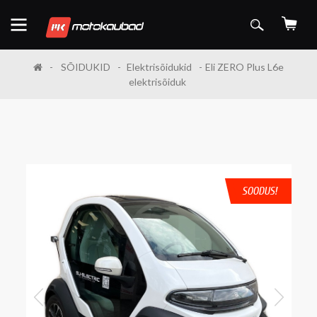
SÕIDUKID
Elektrisõidukid
Eli ZERO Plus L6e
elektrisõiduk
SOODUS!