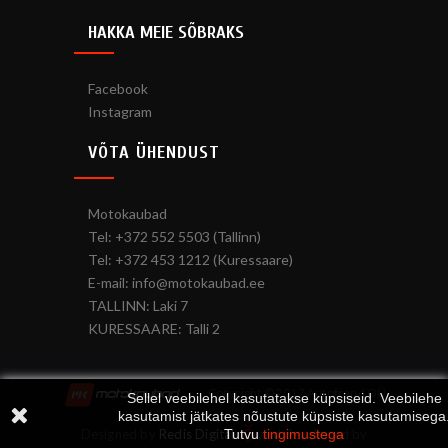
HAKKA MEIE SÕBRAKS
Facebook
Instagram
VÕTA ÜHENDUST
Motokaubad
Tel: +372 552 5503 (Tallinn)
Tel: +372 453 1212 (Kuressaare)
E-mail: info@motokaubad.ee
TALLINN: Laki 7
KURESSAARE: Talli 2
Copyright © 2017 Autofrend OÜ
Sellel veebilehel kasutatakse küpsiseid. Veebilehe
kasutamist jätkates nõustute küpsiste kasutamisega
Designed by
Redis Digital
Tutvu
and developed by
tingimustega