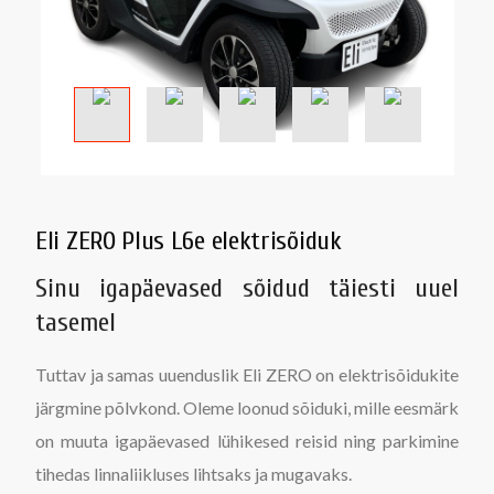
Eli ZERO Plus L6e elektrisõiduk
Sinu igapäevased sõidud täiesti uuel
tasemel
Tuttav ja samas uuenduslik Eli ZERO on elektrisõidukite
järgmine põlvkond. Oleme loonud sõiduki, mille eesmärk
on muuta igapäevased lühikesed reisid ning parkimine
tihedas linnaliikluses lihtsaks ja mugavaks.