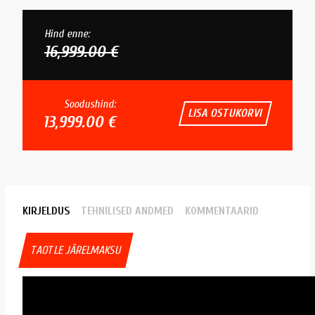
Hind enne:
16,999.00 €
Soodushind:
LISA OSTUKORVI
13,999.00 €
KIRJELDUS
TEHNILISED ANDMED
KOMMENTAARID
TAOTLE JÄRELMAKSU