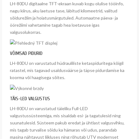
LH-80DU digitaalne TFT-ekraan kuvab kogu olulise tööinfo,
nagu kiirus, aku laetuse tase, läbitud kilomeetrid, valitud
sõidurežiim ja hoiatusmärgutuled. Automaatne päeva- ja
öörežiimi vahetamine tagab hea loetavuse igas
valgusolukorras.
VÕIMSAD PIDURID
LH-80DU on varustatud hüdrauliliste ketaspiduritega kõigil
ratastel, mis tagavad usaldusväärse ja täpse pidurdamise ka
koorma või haagisega sõites.
TÄIS-LED VALGUSTUS
LH-80DU on varustatud täieliku Full-LED
valgustussüsteemiga, mis sisaldab esi- ja tagatulesid ning
suunatulesid. Süsteem pakub eredat ja ühtlast valgusvihku,
mis tagab turvalise sõidu ka hämaras või udus, parandab
masina nähtavust liikluses ning rõhutab UTV modernset