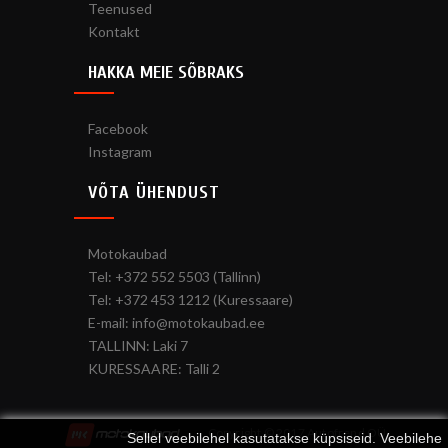
Teenused
Kontakt
HAKKA MEIE SÕBRAKS
Facebook
Instagram
VÕTA ÜHENDUST
Motokaubad
Tel: +372 552 5503 (Tallinn)
Tel: +372 453 1212 (Kuressaare)
E-mail: info@motokaubad.ee
TALLINN: Laki 7
KURESSAARE: Talli 2
Copyright © 2017 Autofrend OÜ
Sellel veebilehel kasutatakse küpsiseid. Veebilehe