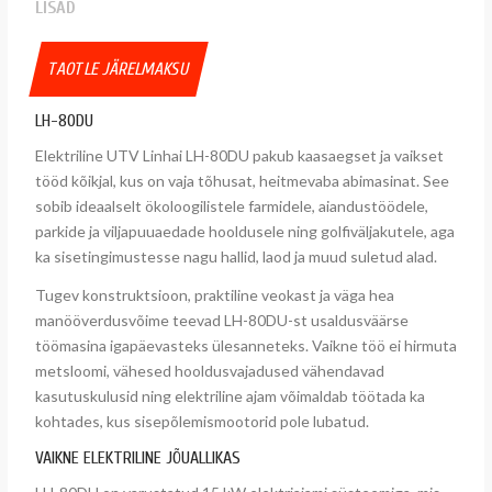
LISAD
TAOTLE JÄRELMAKSU
LH-80DU
Elektriline UTV Linhai LH-80DU pakub kaasaegset ja vaikset
tööd kõikjal, kus on vaja tõhusat, heitmevaba abimasinat. See
sobib ideaalselt ökoloogilistele farmidele, aiandustöödele,
parkide ja viljapuuaedade hooldusele ning golfiväljakutele, aga
ka sisetingimustesse nagu hallid, laod ja muud suletud alad.
Tugev konstruktsioon, praktiline veokast ja väga hea
manööverdusvõime teevad LH-80DU-st usaldusväärse
töömasina igapäevasteks ülesanneteks. Vaikne töö ei hirmuta
metsloomi, vähesed hooldusvajadused vähendavad
kasutuskulusid ning elektriline ajam võimaldab töötada ka
kohtades, kus sisepõlemismootorid pole lubatud.
VAIKNE ELEKTRILINE JÕUALLIKAS