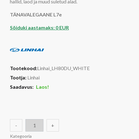
hallid, laod ja muud suletud alad.
TÄNAVALEGAANE L7e
Sõiduki aastamaks: 0 EUR
Tootekood:
Linhai_LH80DU_WHITE
Tootja:
Linhai
Saadavus:
Laos!
-
+
Kategooria