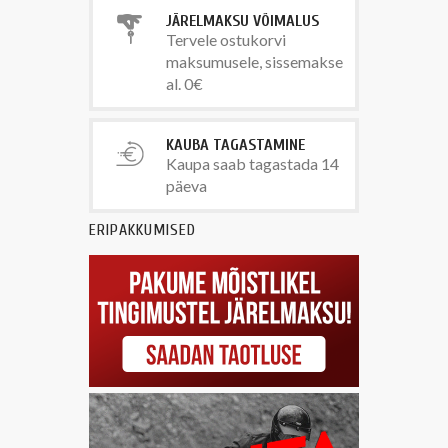
JÄRELMAKSU VÕIMALUS
Tervele ostukorvi
maksumusele, sissemakse
al. 0€
KAUBA TAGASTAMINE
Kaupa saab tagastada 14
päeva
ERIPAKKUMISED