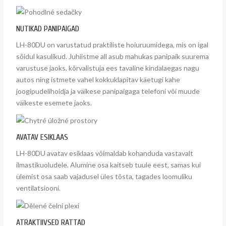
NUTIKAD PANIPAIGAD
LH-80DU on varustatud praktiliste hoiuruumidega, mis on igal
sõidul kasulikud. Juhiistme all asub mahukas panipaik suurema
varustuse jaoks, kõrvalistuja ees tavaline kindalaegas nagu
autos ning istmete vahel kokkuklapitav käetugi kahe
joogipudelihoidja ja väikese panipaigaga telefoni või muude
väikeste esemete jaoks.
AVATAV ESIKLAAS
LH-80DU avatav esiklaas võimaldab kohanduda vastavalt
ilmastikuoludele. Alumine osa kaitseb tuule eest, samas kui
ülemist osa saab vajadusel üles tõsta, tagades loomuliku
ventilatsiooni.
ATRAKTIIVSED RATTAD