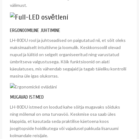
välimust.
ERGONOOMILINE JUHTIMINE
LH-80DU rool ja juhtseadised on paigutatud nii, et sõit oleks
maksimaalselt intuitiivne ja loomulik. Keskkonsoolil olevad
nupud ja lülitid on selgelt organiseeritud ning varustatud
ümbritseva valgustusega. Kõik funktsioonid on alati
käeulatuses, mis vähendab segajaid ja tagab täieliku kontrolli
masina üle igas olukorras.
MUGAVAD ISTMED
LH-80DU istmed on loodud kahe sõitja mugavaks sõiduks
ning mõlemal on oma turvavöö. Keskmise osa saab üles
klappida, et kasutada seda praktilise käetoena koos
joogitopside hoidikutega või vajadusel pakkuda lisaruumi
kolmandale reisijale.