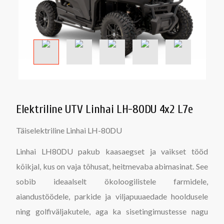
Elektriline UTV Linhai LH-80DU 4x2 L7e
Täiselektriline Linhai LH-80DU
Linhai LH80DU pakub kaasaegset ja vaikset tööd
kõikjal, kus on vaja tõhusat, heitmevaba abimasinat. See
sobib ideaalselt ökoloogilistele farmidele,
aiandustöödele, parkide ja viljapuuaedade hooldusele
ning golfiväljakutele, aga ka sisetingimustesse nagu