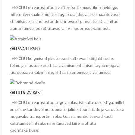
LH-80DU on varustatud kvaliteetsete maastikurehvidega,
mille universaalne muster tagab usaldusväärse haarduvuse,
stabiilsuse ja kindlustunde erinevatel pinnastel. Disainitud
alumiiniumveljed rõhutavad UTV modernset välimust.
KAITSVAD UKSED
LH-80DU külgmised plastuksed kaitsevad sõitjaid tuule,
tolmu ja mustuse eest. Lai avamismehhanism tagab mugava
juurdepääsu kabiini ning lihtsa sisenemise ja väljumise.
KALLUTATAV KAST
LH-80DU on varustatud tugeva plastist kallutuskastiga, millel
on piisav kandevõime töömaterjalide, tööriistade ja varustuse
mugavaks transportimiseks. Gaasiamordid teevad kasti
kallutamise lihtsaks ning tagavad kiire ja ohutu
koormakäitluse.