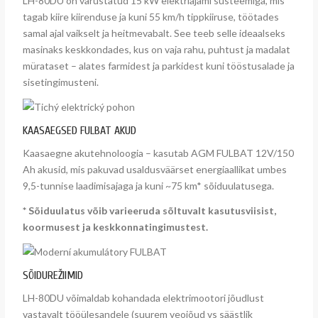
LH-80DU on varustatud 15 kW elektriajami süsteemiga, mis
tagab kiire kiirenduse ja kuni 55 km/h tippkiiruse, töötades
samal ajal vaikselt ja heitmevabalt. See teeb selle ideaalseks
masinaks keskkondades, kus on vaja rahu, puhtust ja madalat
mürataset – alates farmidest ja parkidest kuni tööstusalade ja
sisetingimusteni.
KAASAEGSED FULBAT AKUD
Kaasaegne akutehnoloogia – kasutab AGM FULBAT 12V/150
Ah akusid, mis pakuvad usaldusväärset energiaallikat umbes
9,5-tunnise laadimisajaga ja kuni ~75 km* sõiduulatusega.
* Sõiduulatus võib varieeruda sõltuvalt kasutusviisist,
koormusest ja keskkonnatingimustest.
SÕIDUREŽIIMID
LH-80DU võimaldab kohandada elektrimootori jõudlust
vastavalt tööülesandele (suurem veojõud vs säästlik