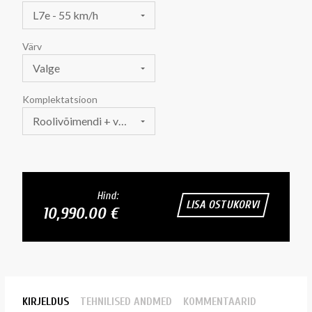
L7e - 55 km/h
Värv
Valge
Komplektatsioon
Roolivõimendi + valuvelg
Hind:
LISA OSTUKORVI
10,990.00 €
KIRJELDUS
TEHNILISED ANDMED
KOMMENTAARID