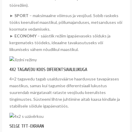
töörežiim).
►
SPORT
– maksimaalne võimsus ja veojõud. Sobib raskeks
tööks keerulisel maastikul, põllumajanduses, metsanduses või
koormate vedamiseks.
►
ECONOMY
– säästlik režiim igapäevaseks sõiduks ja
kergemateks töödeks, ideaalne tavakasutuseks või
liikumiseks vähem nõudlikul maastikul.
4X2 TAGAVEDU KOOS DIFERENTSIAALILUKUGA
4×2 tagavedu tagab usaldusväärse haarduvuse tavapärases
maastikus, samas kui tagumise diferentsiaali lukustus
suurendab märgatavalt rataste veojõudu keerulistes
tingimustes. Süsteemi lihtne juhtimine aitab kaasa kindlale ja
stabiilsele sõidule igapäevatöös.
SELGE TFT-EKRAAN