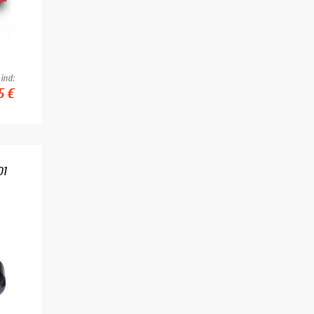
ind:
5 €
01