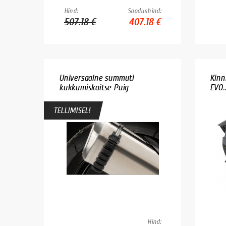
Hind:
Soodushind:
507.18 €
407.18 €
Universaalne summuti
Kinn
kukkumiskaitse Puig
EVO..
TELLIMISEL!
Hind: