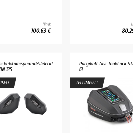
Hind:
H
100.63 €
80.2
i kukkumispunnid/sliderid
Paagikott Givi TankLock ST6
BN 125
6L
ISEL!
TELLIMISEL!