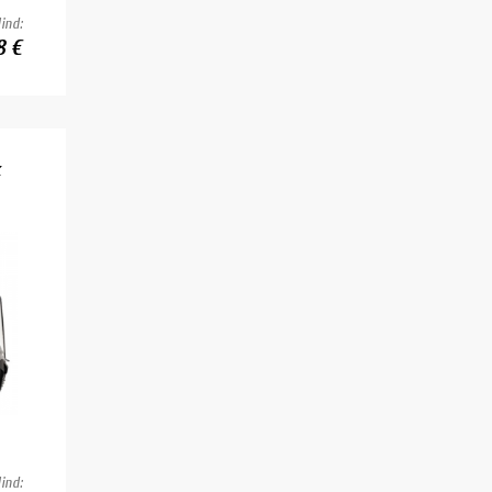
ind:
8 €
k
ind: