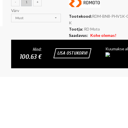
-
+
Värv
Tootekood:
RDM-BN8-PHV1K-
Must
K
Tootja:
RD Moto
Saadavus:
Kohe olemas!
Kuumakse al
Hind:
LISA OSTUKORVI
100.63 €