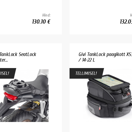
Hind:
H
130.10 €
132.0
 TankLock SeatLock
Givi TankLock paagikott XS
er...
/ 14-22 L
ISEL!
TELLIMISEL!