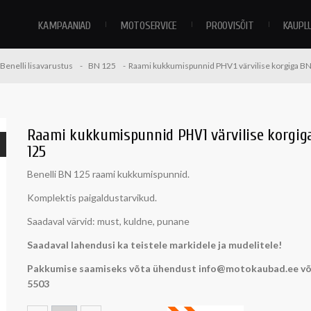
KAMPAANIAD
MOTOSERVICE
PROOVISÕIT
KAUPL
Benelli lisavarustus
BN 125
Raami kukkumispunnid PHV1 värvilise korgiga B
Raami kukkumispunnid PHV1 värvilise korgig
125
Benelli BN 125 raami kukkumispunnid.
Komplektis paigaldustarvikud.
Saadaval värvid: must, kuldne, punane
Saadaval lahendusi ka teistele markidele ja mudelitele!
Pakkumise saamiseks võta ühendust info@motokaubad.ee võ
5503