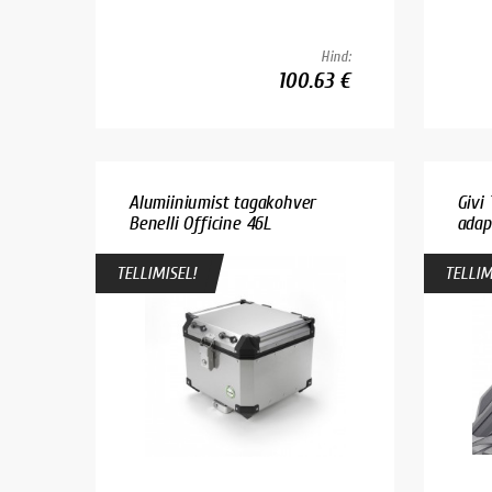
Hind:
100.63 €
Alumiiniumist tagakohver
Givi
Benelli Officine 46L
adapt
TELLIMISEL!
TELLIM