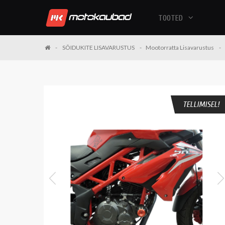
TOOTED
SÕIDUKITE LISAVARUSTUS
Mootorratta Lisavarustus
TELLIMISEL!