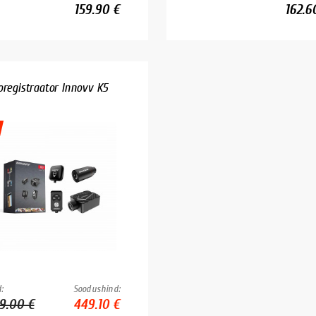
159.90 €
162.6
oregistraator Innovv K5
:
Soodushind:
9.00 €
449.10 €