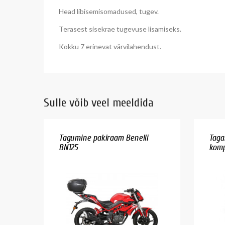
Head libisemisomadused, tugev.
Terasest sisekrae tugevuse lisamiseks.
Kokku 7 erinevat värvilahendust.
Sulle võib veel meeldida
Tagumine pakiraam Benelli
Taga
BN125
komp