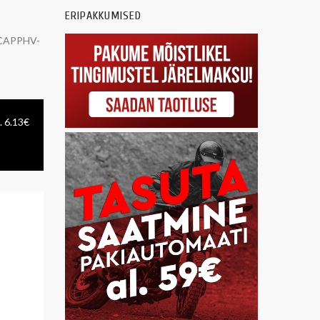
ERIPAKKUMISED
CAPPHV-
. 6.13€