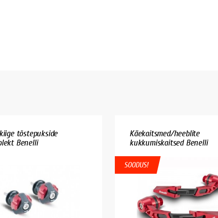
kiige tõstepukside
Käekaitsmed/heeblite
lekt Benelli
kukkumiskaitsed Benelli
SOODUS!