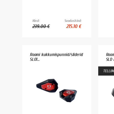
Hind:
Soodushind:
239.00 €
215.10 €
Raami kukkumispunnid/sliderid
Raam
SL01...
SLD 
TELLIM