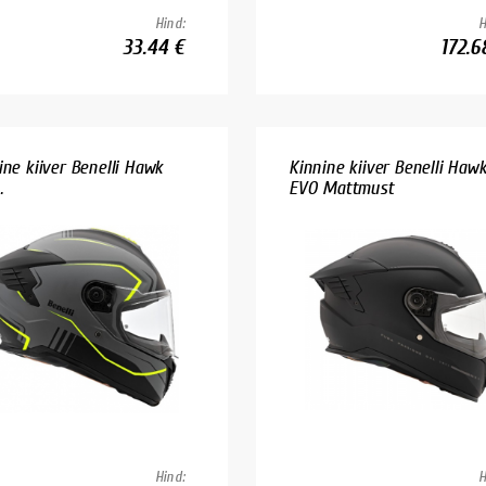
Hind:
H
33.44 €
172.6
ine kiiver Benelli Hawk
Kinnine kiiver Benelli Haw
.
EVO Mattmust
Hind:
H