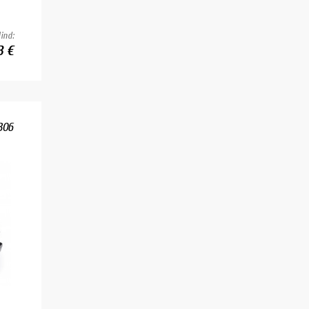
ind:
3 €
306