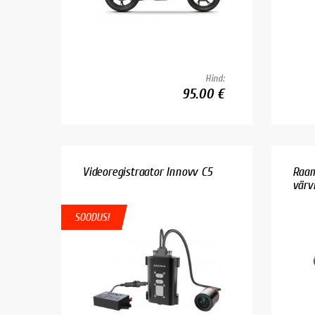
Hind:
95.00 €
Videoregistraator Innovv C5
Raam
värvil
SOODUS!