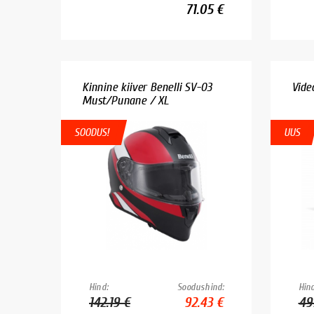
71.05 €
Kinnine kiiver Benelli SV-03
Vide
Must/Punane / XL
SOODUS!
UUS
Hind:
Soodushind:
Hind
142.19 €
92.43 €
49