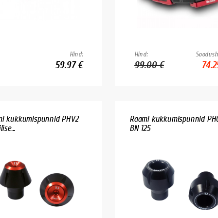
Hind:
Hind:
Soodush
59.97 €
99.00 €
74.2
i kukkumispunnid PHV2
Raami kukkumispunnid PH
ise...
BN 125