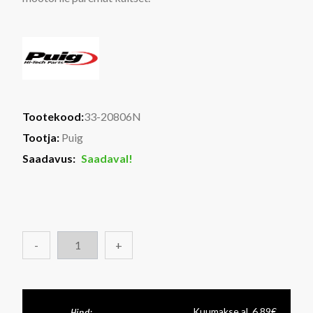
Tootekood:
33-20806N
Tootja:
Puig
Saadavus:
Saadaval!
-
+
Kuumakse al. 6.89€