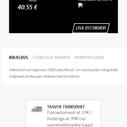
Hind:
40.55 €
LISA OSTUKORVI
KIRJELDUS
TEHNILISED ANDMED
KOMMENTAARID
Valmistatud tugevast ABS plastikust, on vastupidav ning lisab
originaal porilauale rohkem kaitsevõimet.
TASUTA TRANSPORT
Pakiautomaati al. 59€ /
Kulleriga al. 99€ (va
suuremõõtmeline kaup)