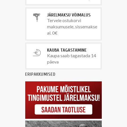
JÄRELMAKSU VÕIMALUS
Tervele ostukorvi
maksumusele, sissemakse
al. 0€
KAUBA TAGASTAMINE
Kaupa saab tagastada 14
päeva
ERIPAKKUMISED