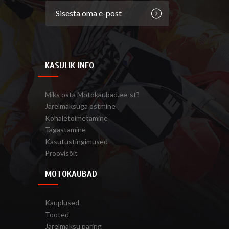
KASULIK INFO
Miks osta Motokaubad.ee-st?
Järelmaksuga ostmine
Kohaletoimetamine
Tagastamine
Kasutustingimused
Proovisõit
MOTOKAUBAD
Kauplused
Tooted
Järelmaksu päring