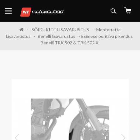
SÕIDUKITE LISAVARUSTUS
Mootorratta
Lisavarustus
Benelli lisavarustus
Esimese poritiiva pikendus
Benelli TRK 502 & TRK 502 X