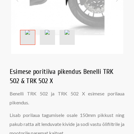
Esimese poritiiva pikendus Benelli TRK
502 & TRK 502 X
Benelli TRK 502 ja TRK 502 X esimese porilaua
pikendus.
Lisab porilaua tagumisele osale 150mm pikkust ning
pakub ratta alt lenduvate kivide ja sodi vastu õlifiltrile ja
mootorile paremat kaitset.