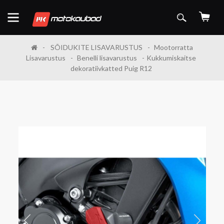
SÕIDUKITE LISAVARUSTUS
Mootorratta
Lisavarustus
Benelli lisavarustus
Kukkumiskaitse
dekoratiivkatted Puig R12