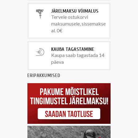
JÄRELMAKSU VÕIMALUS
Tervele ostukorvi
maksumusele, sissemakse
al. 0€
KAUBA TAGASTAMINE
Kaupa saab tagastada 14
päeva
ERIPAKKUMISED