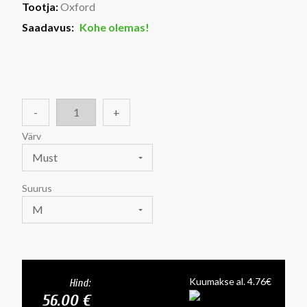
Tootja:
Oxford
Saadavus:
Kohe olemas!
-
+
Värv
Must
Suurus
M
Kuumakse al. 4.76€
Hind:
56.00 €