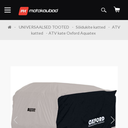
UNIVERSAALSED TOOTED
Sõidukite katted
ATV
katted
ATV kate Oxford Aquatex