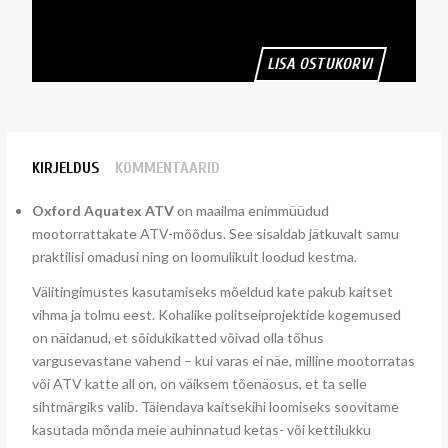
LISA OSTUKORVI
KIRJELDUS
KOMMENTAARID
Oxford Aquatex ATV
on maailma enimmüüdud
mootorrattakate ATV-mõõdus. See sisaldab jätkuvalt samu
praktilisi omadusi ning on loomulikult loodud kestma.
Välitingimustes kasutamiseks mõeldud kate pakub kaitset
vihma ja tolmu eest. Kohalike politseiprojektide kogemused
on näidanud, et sõidukikatted võivad olla tõhus
vargusevastane vahend – kui varas ei näe, milline mootorratas
või ATV katte all on, on väiksem tõenäosus, et ta selle
sihtmärgiks valib. Täiendava kaitsekihi loomiseks soovitame
kasutada mõnda meie auhinnatud ketas- või kettilukku