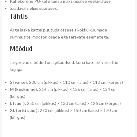
Kahekordne PU-kate tagab maksimaalse veekindluse.
Saadaval neljas suuruses.
Tähtis
Ärge laske kattel puutuda otseselt kokku kuumade
summutite, mootori osade ega teravate esemetega.
Mõõdud
Järgnevad mõõdud on ligikaudsed, kuna kate on vormitud
kujuga:
S (väike):
200 cm (pikkus) × 110 cm (laius) × 110 cm (kõrgus)
M (keskmine):
214 cm (pikkus) × 126 cm (laius) × 124 cm
(kõrgus)
L (suur):
250 cm (pikkus) × 130 cm (laius) × 126 cm (kõrgus)
XL (eriti suur):
270 cm (pikkus) × 150 cm (laius) × 170 cm
(kõrgus)