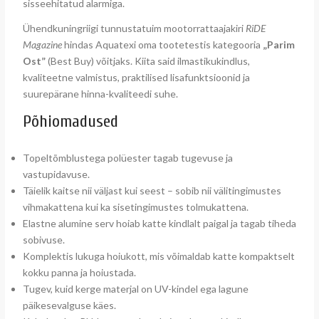
sisseehitatud alarmiga.
Ühendkuningriigi tunnustatuim mootorrattaajakiri
RiDE
Magazine
hindas Aquatexi oma tootetestis kategooria
„Parim
Ost”
(Best Buy) võitjaks. Kiita said ilmastikukindlus,
kvaliteetne valmistus, praktilised lisafunktsioonid ja
suurepärane hinna-kvaliteedi suhe.
Põhiomadused
Topeltõmblustega polüester tagab tugevuse ja
vastupidavuse.
Täielik kaitse nii väljast kui seest – sobib nii välitingimustes
vihmakattena kui ka sisetingimustes tolmukattena.
Elastne alumine serv hoiab katte kindlalt paigal ja tagab tiheda
sobivuse.
Komplektis lukuga hoiukott, mis võimaldab katte kompaktselt
kokku panna ja hoiustada.
Tugev, kuid kerge materjal on UV-kindel ega lagune
päikesevalguse käes.