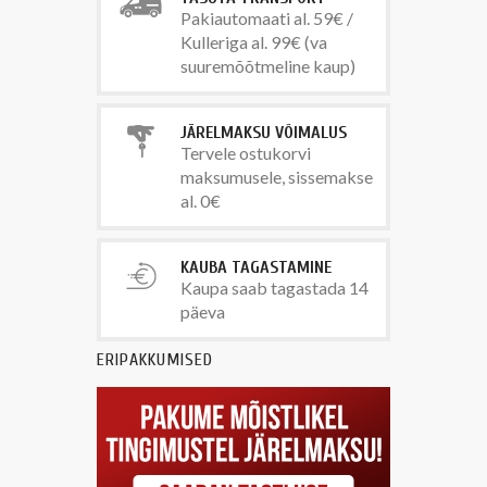
Pakiautomaati al. 59€ /
Kulleriga al. 99€ (va
suuremõõtmeline kaup)
JÄRELMAKSU VÕIMALUS
Tervele ostukorvi
maksumusele, sissemakse
al. 0€
KAUBA TAGASTAMINE
Kaupa saab tagastada 14
päeva
ERIPAKKUMISED