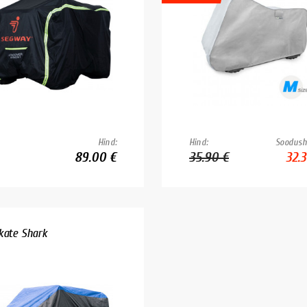
Hind:
Hind:
Soodush
89.00 €
35.90 €
32.3
kate Shark