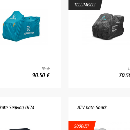
TELLIMISEL!
Hind:
H
90.50 €
70.5
kate Segway OEM
ATV kate Shark
SOODUS!