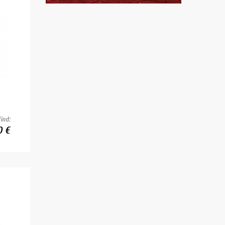
ind:
0 €