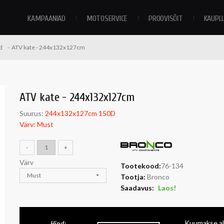
KAMPAANIAD
MOTOSERVICE
PROOVISÕIT
KAUPL
d
ATV kate - 244x132x127cm
ATV kate - 244x132x127cm
Suurus:
244x132x127cm 150D
Värv: Must
-
+
Värv
Tootekood:
76-134
Must
Tootja:
Bronco
Saadavus:
Laos!
Kuumakse al