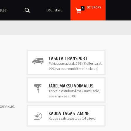
OSTUKORV
0
USED
LOGI SISSE
TASUTA TRANSPORT
Pakiautomaati al. 59€ / Kulleriga al.
99€ (va suuremõõtmeline kaup)
JÄRELMAKSU VÕIMALUS
Tervele ostukorvi maksumusele,
sissemakse al. 0€
tarvikud.
KAUBA TAGASTAMINE
Kaupa saab tagastada 14 päeva