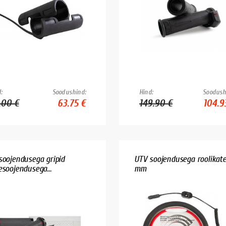
:
Soodushind:
Hind:
Soodush
.00 €
63.75 €
149.90 €
104.9
soojendusega gripid
UTV soojendusega roolikat
esoojendusega...
mm