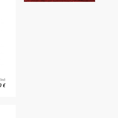
ind:
0 €