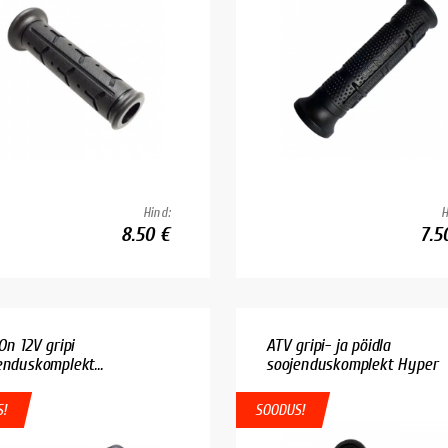
Hind:
H
8.50 €
7.5
On 12V gripi
ATV gripi- ja pöidla
enduskomplekt...
soojenduskomplekt Hyper
!
SOODUS!