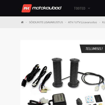
TOOTED
SÕIDUKITE LISAVARUSTUS
ATV / UTV Lisavarustus
Kä
TELLIMISEL!