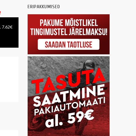
ERIPAKKUMISED
!
. 7.62€