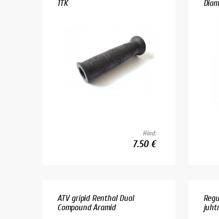
1TK
Diam
Hind:
7.50 €
ATV gripid Renthal Dual
Regu
Compound Aramid
juhtr