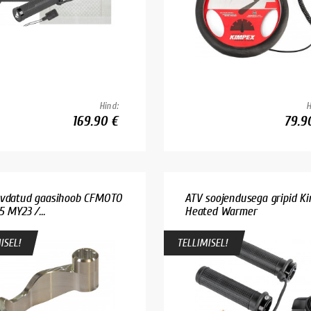
Hind:
H
169.90 €
79.9
vdatud gaasihoob CFMOTO
ATV soojendusega gripid K
 MY23 /...
Heated Warmer
ISEL!
TELLIMISEL!