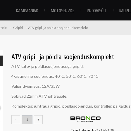
KAMPAANIAD
MOTOSERVICE
PROOVISÕIT
KAUPL
tele
Gripid
ATV gripi- ja pöidla soojenduskomplekt
ATV gripi- ja pöidla soojenduskomplekt
ATV käte- ja pöidlasoojendusega gripid.
4-astmeline soojendus:
40°C, 50°C, 60°C, 70 °C
Väljundvõimsus: 12A/35W
Sobivad 22mm ATV juhtrauale.
Komplektis: juhtraua gripid, pöidlasoojendus, kontroller, paigaldus
-
+
Tootekood:
71-165138