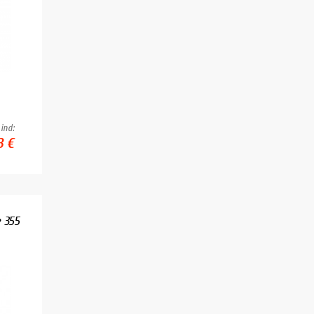
ind:
3 €
e 355