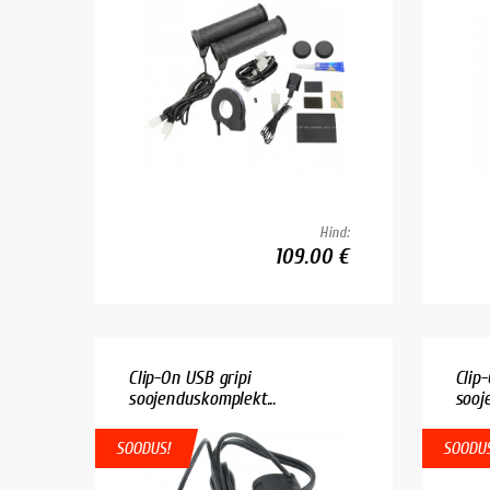
Hind:
109.00 €
Clip-On USB gripi
Clip-
soojenduskomplekt...
sooj
SOODUS!
SOODUS