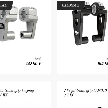
ISEL!
TELLIMISEL!
Hind:
H
142.50 €
164.5
juhtraua grip Segway
ATV juhtraua grip CFMOT
 1TK
/ 1 TK