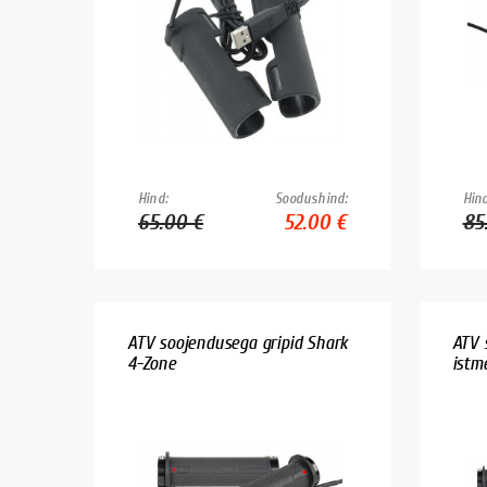
Hind:
Soodushind:
Hind
65.00 €
52.00 €
85
ATV soojendusega gripid Shark
ATV 
4-Zone
istm