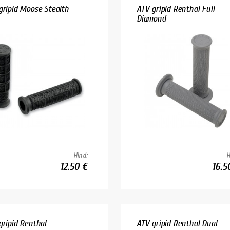
gripid Moose Stealth
ATV gripid Renthal Full
Diamond
Hind:
H
12.50 €
16.5
gripid Renthal
ATV gripid Renthal Dual