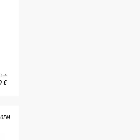
ind:
0 €
O OEM