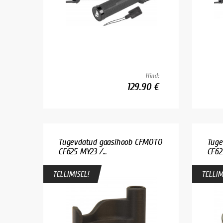
Hind:
129.90 €
Tugevdatud gaasihoob CFMOTO
Tuge
CF625 MY23 /...
CF625
TELLIMISEL!
TELLIM