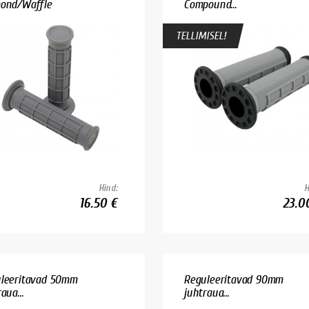
ond/Waffle
Compound...
TELLIMISEL!
Hind:
H
16.50 €
23.0
leeritavad 50mm
Reguleeritavad 90mm
aua...
juhtraua...