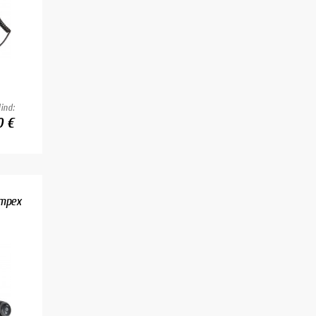
ind:
0 €
impex