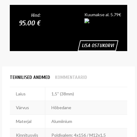
Kuumakse al. 5.79€
Hind:
95.00 €
LISA OSTUKORVI
TEHNILISED ANDMED
KOMMENTAARID
Laius
1,5'' (38mm)
Värvus
Hõbedane
Materjal
Alumiinium
Kinnitusviis
Poldivalem: 4x156 / M12x1,5