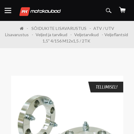
SÕIDUKITE LISAVARUSTUS
ATV / UTV
Lisavarustus
Veljed ja tarvikud
Veljetarvikud
Veljeflantsid
1,5" 4/156 M12x1,5 / 2TK
TELLIMISEL!