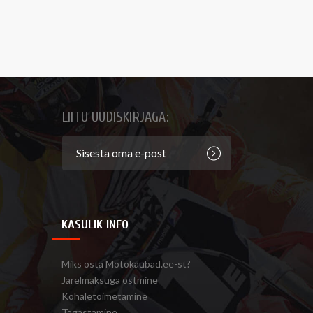
LIITU UUDISKIRJAGA:
KASULIK INFO
Miks osta Motokaubad.ee-st?
Järelmaksuga ostmine
Kohaletoimetamine
Tagastamine