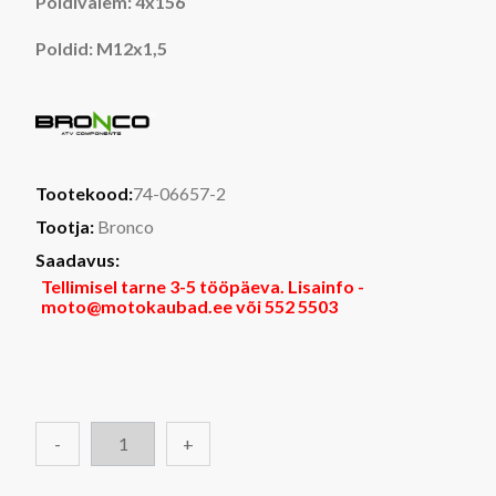
Poldivalem: 4x156
Poldid: M12x1,5
Tootekood:
74-06657-2
Tootja:
Bronco
Saadavus:
Tellimisel tarne 3-5 tööpäeva. Lisainfo -
moto@motokaubad.ee või 552 5503
-
+