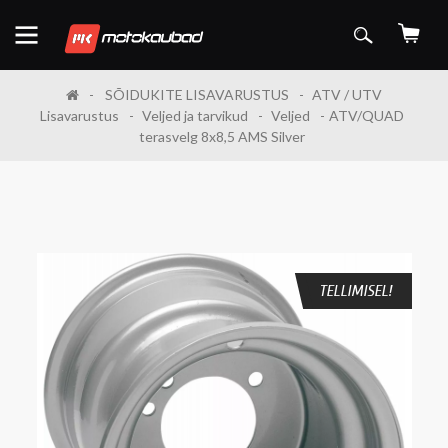
SÕIDUKITE LISAVARUSTUS
ATV / UTV
Lisavarustus
Veljed ja tarvikud
Veljed
ATV/QUAD
terasvelg 8x8,5 AMS Silver
TELLIMISEL!