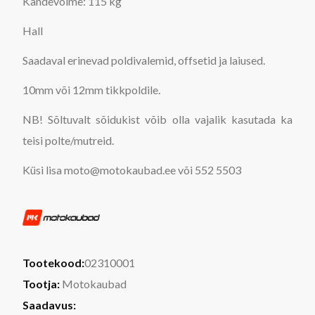
Kandevõime: 115 kg
Hall
Saadaval erinevad poldivalemid, offsetid ja laiused.
10mm või 12mm tikkpoldile.
NB! Sõltuvalt sõidukist võib olla vajalik kasutada ka
teisi polte/mutreid.
Küsi lisa moto@motokaubad.ee või 552 5503
Tootekood:
02310001
Tootja:
Motokaubad
Saadavus: