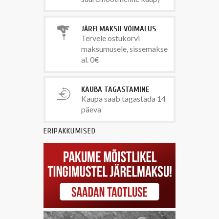
JÄRELMAKSU VÕIMALUS
Tervele ostukorvi
maksumusele, sissemakse
al. 0€
KAUBA TAGASTAMINE
Kaupa saab tagastada 14
päeva
ERIPAKKUMISED