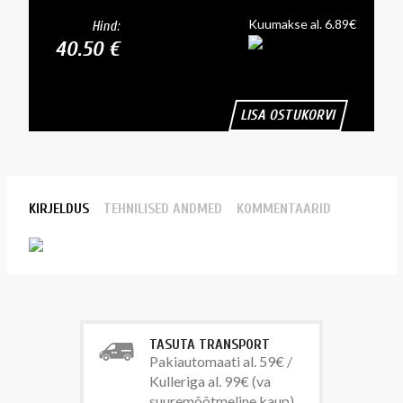
Kuumakse al. 6.89€
Hind:
40.50 €
LISA OSTUKORVI
KIRJELDUS
TEHNILISED ANDMED
KOMMENTAARID
TASUTA TRANSPORT
Pakiautomaati al. 59€ /
Kulleriga al. 99€ (va
suuremõõtmeline kaup)