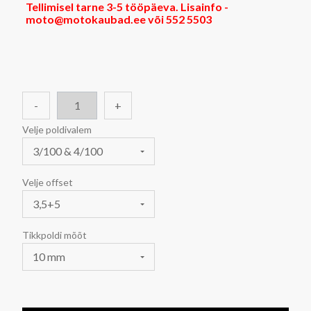
Tellimisel tarne 3-5 tööpäeva. Lisainfo -
moto@motokaubad.ee või 552 5503
-
+
Velje poldivalem
3/100 & 4/100
Velje offset
3,5+5
Tikkpoldi mõõt
10 mm