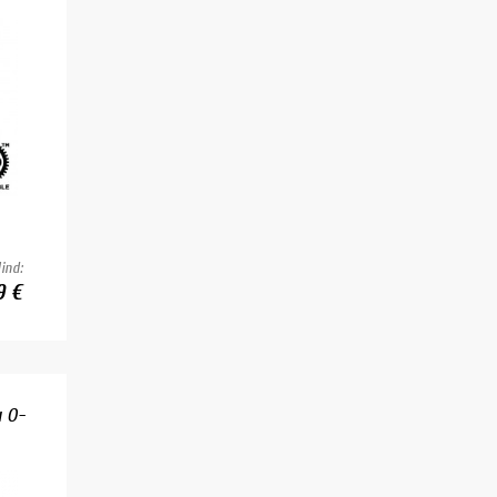
ind:
9 €
u O-