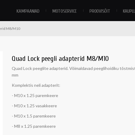
KAMPAANIAD
MOTOSERVICE
PROOVISÕIT
KAUPL
terid M8/M10
Quad Lock peegli adapterid M8/M10
Quad Lock peeglite adapterid. Võimaldavad peeglihoidiku tõstmist
mm
Komplektis neli adapterit:
- M10 x 1.25 paremkeere
- M10 x 1.25 vasakkeere
- M10 x 1.5 paremkeere
- M8 x 1.25 paremkeere