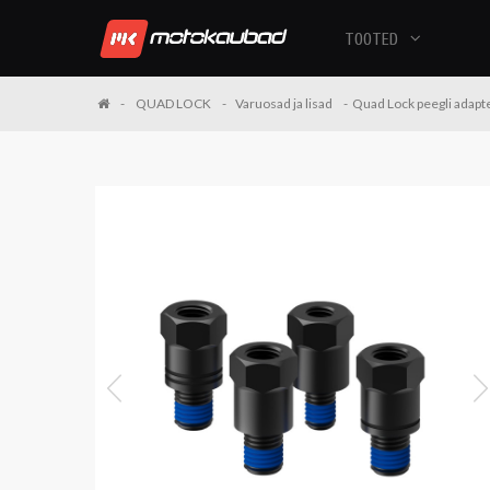
TOOTED
QUAD LOCK
Varuosad ja lisad
Quad Lock peegli adap