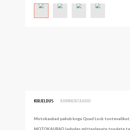
KIRJELDUS
KOMMENTAARID
Motokaubad pakub kogu Quad Lock tootevalikut, se
MOTOKAUBAD ladudes mitteolevate toodete tarne