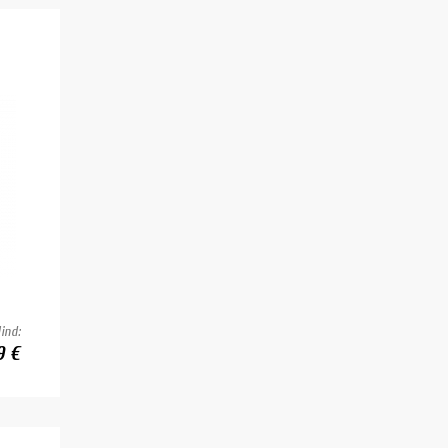
ind:
9 €