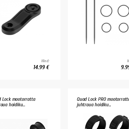
Hind:
H
14.99 €
9.9
 Lock mootorratta
Quad Lock PRO mootorratt
aua hoidiku...
juhtraua hoidiku...