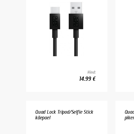
Hind:
14.99 €
Quad Lock Tripod/Selfie Stick
Quad
käepael
pike