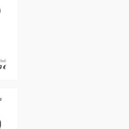
ind:
9 €
a