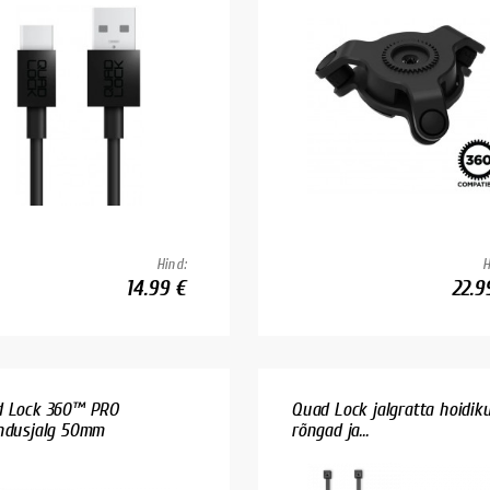
Hind:
H
14.99 €
22.9
 Lock 360™ PRO
Quad Lock jalgratta hoidik
ndusjalg 50mm
rõngad ja...