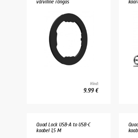
värviline rõngas
kaar
Hind:
9.99 €
Quad Lock USB-A to USB-C
Quad
kaabel 1,5 M
kaab