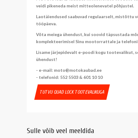
veidi pikeneda meist mitteolenevatel põhjustel.
Laotäiendused saabuvad regulaarselt, mistõttu v
tööpäeva.
Võta meiega ühendust, kui soovid täpsustada mõn
komplekteerimisel Sinu mootorrattale ja telefoni
Lisame järjepidevalt e-poodi kogu tootevalikut, se
ühendust!
- e-mail: moto@motokaubad.ee
- telefonid: 552 5503 & 601 10 10
TUTVU QUAD LOCK TOOTEVALIKUGA
Sulle võib veel meeldida