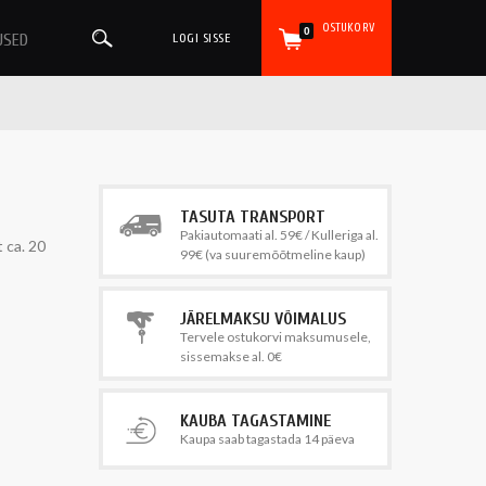
OSTUKORV
0
USED
LOGI SISSE
TASUTA TRANSPORT
Pakiautomaati al. 59€ / Kulleriga al.
 ca. 20
99€ (va suuremõõtmeline kaup)
JÄRELMAKSU VÕIMALUS
Tervele ostukorvi maksumusele,
sissemakse al. 0€
KAUBA TAGASTAMINE
Kaupa saab tagastada 14 päeva