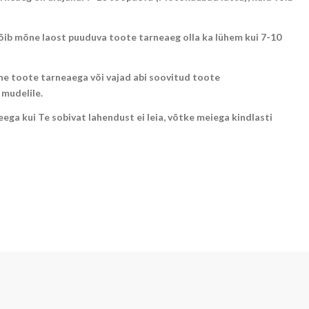
õib mõne laost puuduva toote tarneaeg olla ka lühem kui 7-10
e toote tarneaega või vajad abi soovitud toote
 mudelile.
ega kui Te sobivat lahendust ei leia, võtke meiega kindlasti