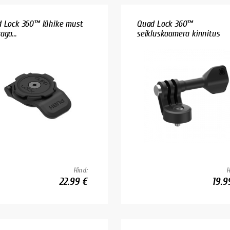
 Lock 360™ lühike must
Quad Lock 360™
ga...
seikluskaamera kinnitus
Hind:
H
22.99 €
19.9