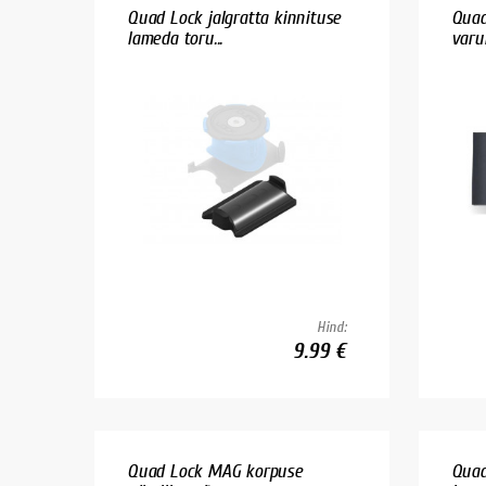
Quad Lock jalgratta kinnituse
Quad
lameda toru...
varu
Hind:
9.99 €
Quad Lock MAG korpuse
Quad