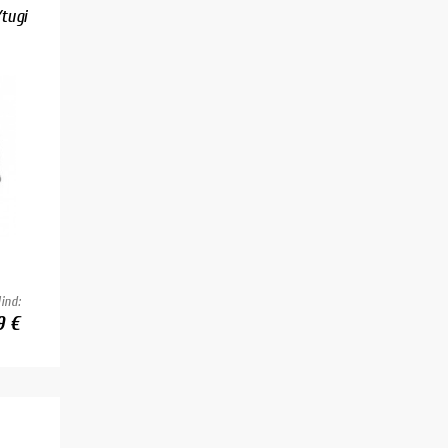
tugi
ind:
9 €