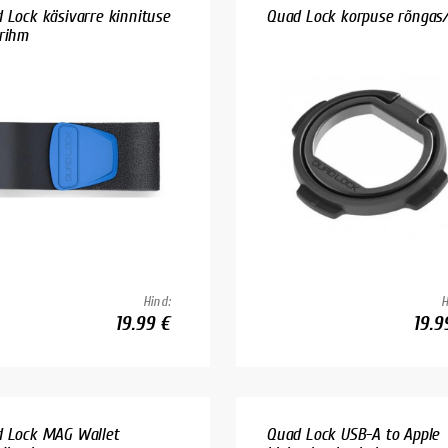
 Lock käsivarre kinnituse
Quad Lock korpuse rõngas/
rihm
Hind:
H
19.99 €
19.9
 Lock MAG Wallet
Quad Lock USB-A to Apple