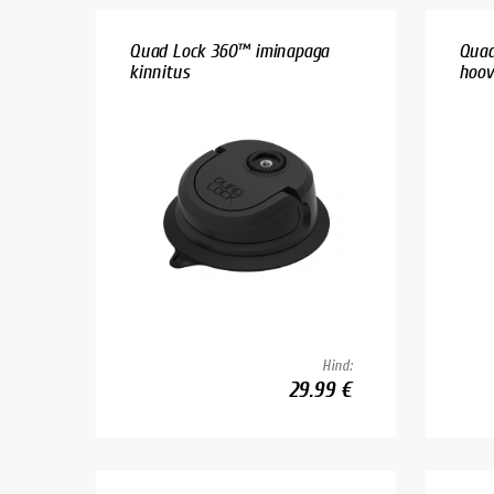
Quad Lock 360™ iminapaga
Quad
kinnitus
hoova
Hind:
29.99 €