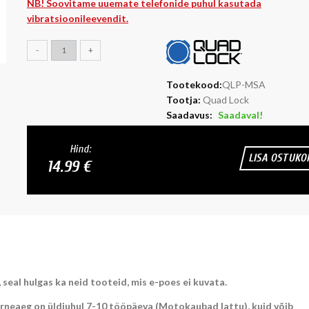
NB! Soovitame uuemate telefonide puhul kasutada
vibratsioonileevendit.
-
+
Tootekood:
QLP-MSA
Tootja:
Quad Lock
Saadavus:
Saadaval!
Hind:
LISA OSTUKO
14.99 €
al hulgas ka neid tooteid, mis e-poes ei kuvata.
aeg on üldjuhul 7-10 tööpäeva (Motokaubad lattu), kuid võib