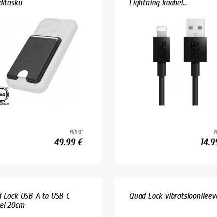
ditasku
Lightning kaabel...
Hind:
H
49.99 €
14.9
 Lock USB-A to USB-C
Quad Lock vibratsioonileev
el 20cm