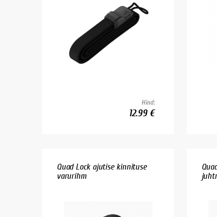
Hind:
12.99 €
Quad Lock ajutise kinnituse
Quad
varurihm
juhtr