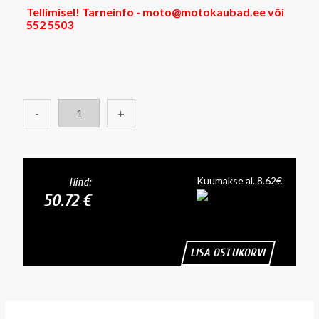
Tellimisel! Tarneinfo - moto@motokaubad.ee või
552 5503
-
+
Kuumakse al. 8.62€
Hind:
50.72 €
LISA OSTUKORVI