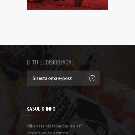
LIITU UUDISKIRJAGA:
KASULIK INFO
Miks osta Motokaubad.ee-st?
Järelmaksuga ostmine