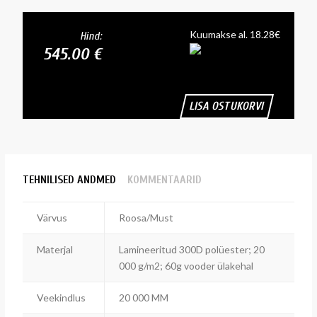
Kuumakse al. 18.28€
Hind:
545.00 €
LISA OSTUKORVI
TEHNILISED ANDMED
KOMMENTAARID
Värvus
Roosa/Must
Materjal
Lamineeritud 300D polüester; 20
000 g/m2; 60g vooder ülakehal
Veekindlus
20 000 MM