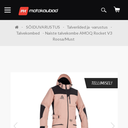
SÕIDUVARUSTUS
Talveriided ja -varustus
Talvekombed
Naiste talvekombe AMOQ Rocket V3
Roosa/Must
TELLIMISEL!