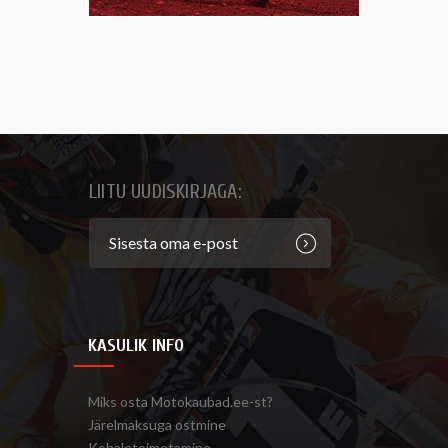
LIITU UUDISKIRJAGA:
KASULIK INFO
Miks osta Motokaubad.ee-st?
Järelmaksuga ostmine
Kohaletoimetamine