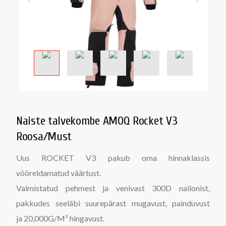
Naiste talvekombe AMOQ Rocket V3
Roosa/Must
Uus ROCKET V3 pakub oma hinnaklassis
võõreldamatud väärtust.
Valmistatud pehmest ja venivast 300D nailonist,
pakkudes seeläbi suurepärast mugavust, painduvust
ja 20,000G/M² hingavust.