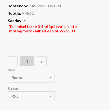
Tootekood:
645-26150361-2XL
Tootja:
AMOQ
Saadavus:
Tellimisel tarne 3-5 tööpäeva! Lisinfo -
moto@motokaubad.ee või 552 5503
-
+
Värv
Roosa
Suurus
XXL