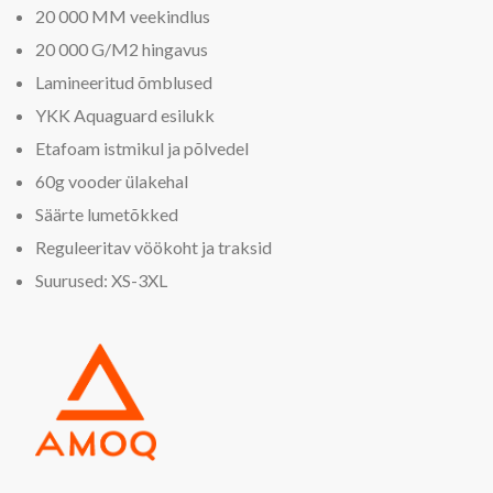
20 000 MM veekindlus
20 000 G/M2 hingavus
Lamineeritud õmblused
YKK Aquaguard esilukk
Etafoam istmikul ja põlvedel
60g vooder ülakehal
Säärte lumetõkked
Reguleeritav vöökoht ja traksid
Suurused: XS-3XL