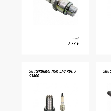
Hind:
7.73 €
Süüteküünal NGK LMAR8D-J
Süüt
93444