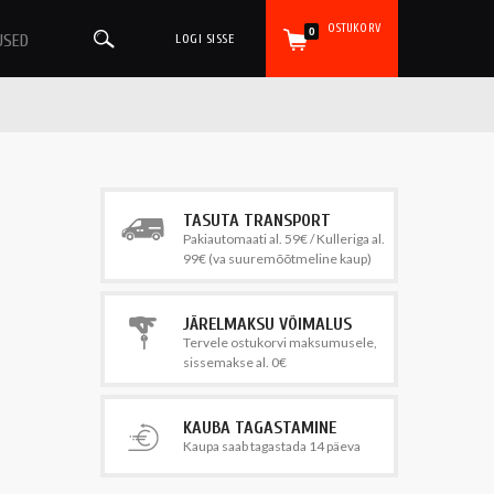
OSTUKORV
0
USED
LOGI SISSE
TASUTA TRANSPORT
Pakiautomaati al. 59€ / Kulleriga al.
99€ (va suuremõõtmeline kaup)
JÄRELMAKSU VÕIMALUS
Tervele ostukorvi maksumusele,
sissemakse al. 0€
KAUBA TAGASTAMINE
Kaupa saab tagastada 14 päeva