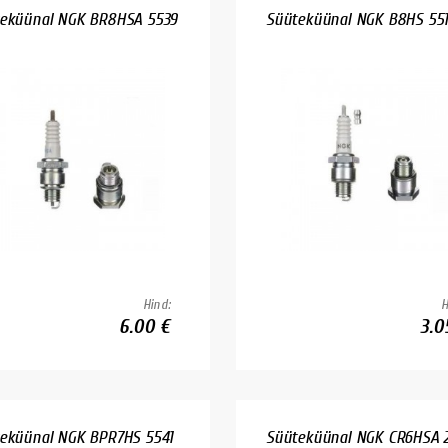
eküünal NGK BR8HSA 5539
Süüteküünal NGK B8HS 55
Hind:
H
6.00 €
3.0
eküünal NGK BPR7HS 5541
Süüteküünal NGK CR6HSA 