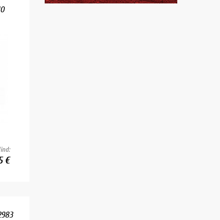
10
ind:
5 €
2983