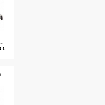
ind:
4 €
2