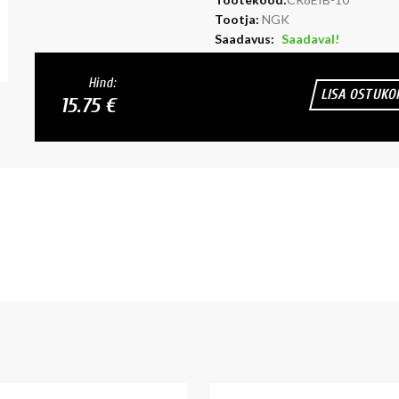
Tootja:
NGK
Saadavus:
Saadaval!
Hind:
LISA OSTUKO
15.75 €