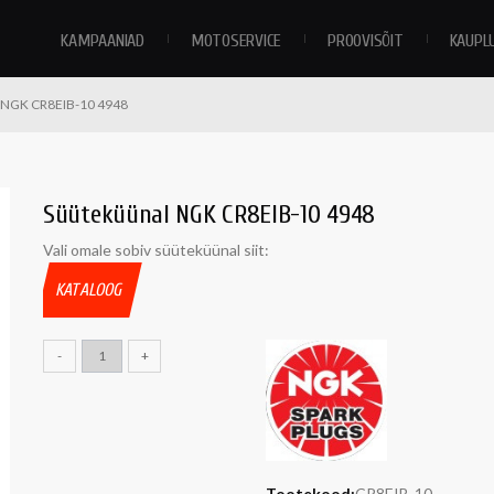
KAMPAANIAD
MOTOSERVICE
PROOVISÕIT
KAUPL
 NGK CR8EIB-10 4948
Süüteküünal NGK CR8EIB-10 4948
Vali omale sobiv süüteküünal siit:
KATALOOG
-
+
Tootekood:
CR8EIB-10