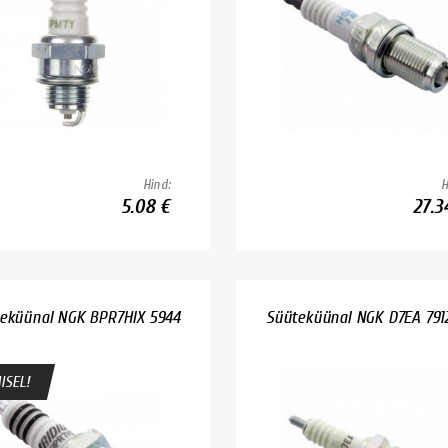
Hind:
H
5.08 €
27.3
eküünal NGK BPR7HIX 5944
Süüteküünal NGK D7EA 791
ISEL!