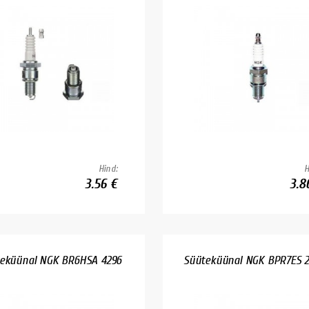
Hind:
H
3.56 €
3.8
eküünal NGK BR6HSA 4296
Süüteküünal NGK BPR7ES 2