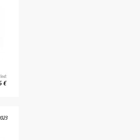
ind:
6 €
023