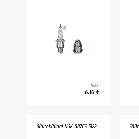
Hind:
6.10 €
Süüteküünal NGK BR7ES 5122
Süüt