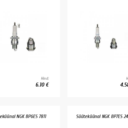
Hind:
H
6.10 €
4.5
eküünal NGK BP6ES 7811
Süüteküünal NGK BP7ES 24