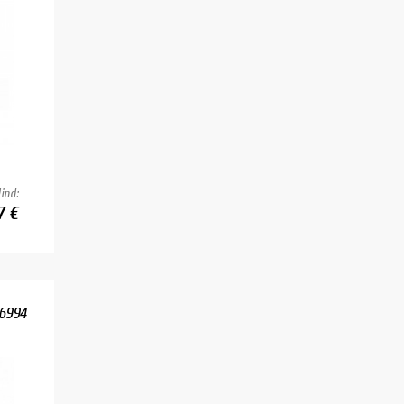
ind:
7 €
 6994