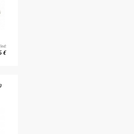
ind:
6 €
9