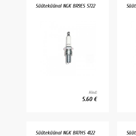
Süüteküünal NGK BR9ES 5722
Süüt
Hind:
5.60 €
Süüteküünal NGK BR7HS 4122
Süüt