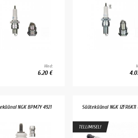
Hind:
H
6.20 €
4.0
eküünal NGK BPM7Y 4921
Süüteküünal NGK IZFR6K11
TELLIMISEL!