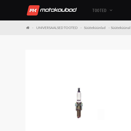
TOOTED
UNIVERSAALSED TOOTED
Süüteküünlad
Süüteküünal