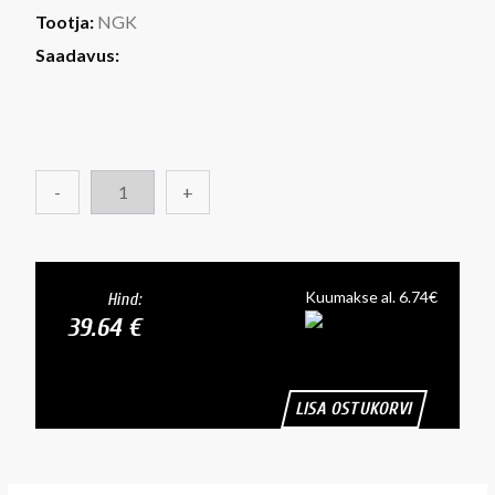
Tootja:
NGK
Saadavus:
-
+
Kuumakse al. 6.74€
Hind:
39.64 €
LISA OSTUKORVI