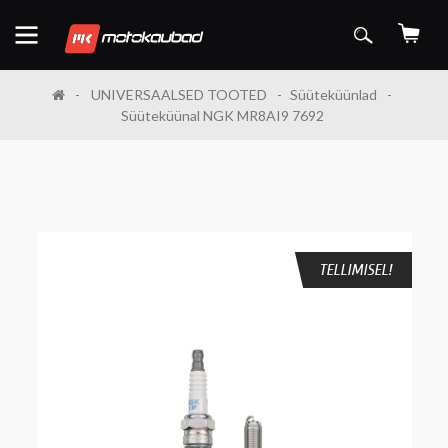
UNIVERSAALSED TOOTED
Süüteküünlad
Süüteküünal NGK MR8AI9 7692
TELLIMISEL!