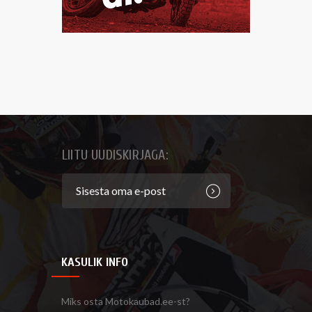
LIITU UUDISKIRJAGA:
KASULIK INFO
Miks osta Motokaubad.ee-st?