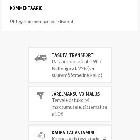
KOMMENTAARID
Ühtegi kommentaari pole lisatud
TASUTA TRANSPORT
Pakiautomaati al. 59€ /
Kulleriga al. 99€ (va
suuremõõtmeline kaup)
JÄRELMAKSU VÕIMALUS
Tervele ostukorvi
maksumusele, sissemakse
al. 0€
KAUBA TAGASTAMINE
Kaupa saab tagastada 14