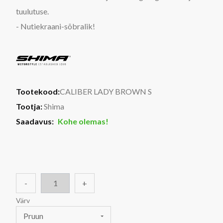
tuulutuse.
- Nutiekraani-sõbralik!
Tootekood:
CALIBER LADY BROWN S
Tootja:
Shima
Saadavus:
Kohe olemas!
-
+
Värv
Pruun