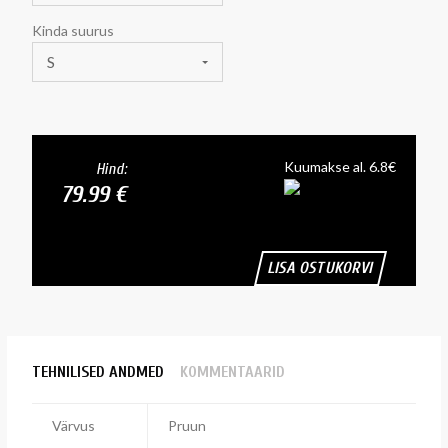
Kinda suurus
S
Kuumakse al. 6.8€
Hind:
79.99 €
LISA OSTUKORVI
TEHNILISED ANDMED
KOMMENTAARID
Värvus
Pruun