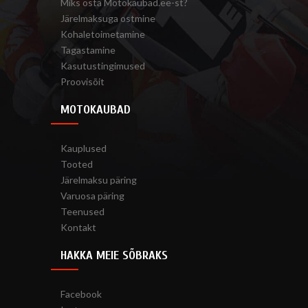
Miks osta Motokaubad.ee-st?
Järelmaksuga ostmine
Kohaletoimetamine
Tagastamine
Kasutustingimused
Proovisõit
MOTOKAUBAD
Kauplused
Tooted
Järelmaksu päring
Varuosa päring
Teenused
Kontakt
HAKKA MEIE SÕBRAKS
Facebook