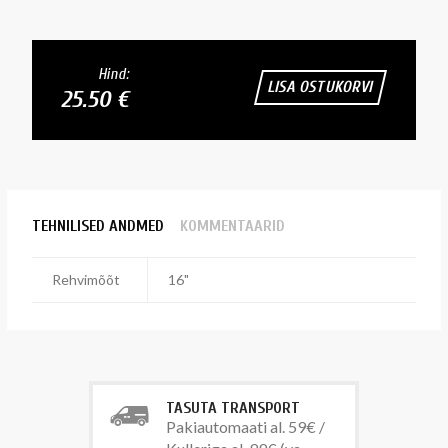
Hind:
LISA OSTUKORVI
25.50 €
TEHNILISED ANDMED
KOMMENTAARID
Rehvimõõt
16"
TASUTA TRANSPORT
Pakiautomaati al. 59€ /