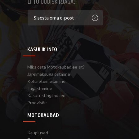
LIITU UUDISKIRJAGA:
KASULIK INFO
Miks osta Motokaubad.ee-st?
Järelmaksuga ostmine
Kohaletoimetamine
Tagastamine
Kasutustingimused
Proovisõit
MOTOKAUBAD
Kauplused