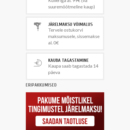
Kulleriga al. 99€ (va
suuremõõtmeline kaup)
JÄRELMAKSU VÕIMALUS
Tervele ostukorvi
maksumusele, sissemakse
al. 0€
KAUBA TAGASTAMINE
Kaupa saab tagastada 14
päeva
ERIPAKKUMISED