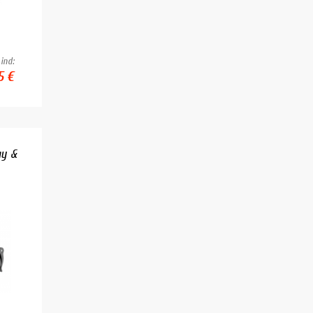
ind:
5 €
ay &