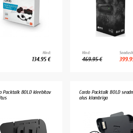
Hind:
Hind:
Soodush
134.95 €
469.95 €
399.9
o Packtalk BOLD kleebitav
Cardo Packtalk BOLD sead
itus
alus klambriga