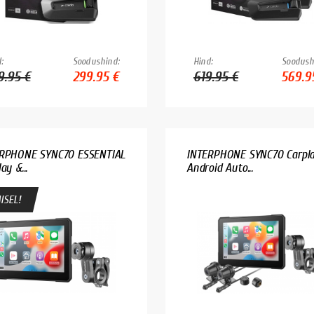
:
Soodushind:
Hind:
Soodush
9.95 €
299.95 €
619.95 €
569.9
RPHONE SYNC70 ESSENTIAL
INTERPHONE SYNC70 Carpl
ay &...
Android Auto...
ISEL!