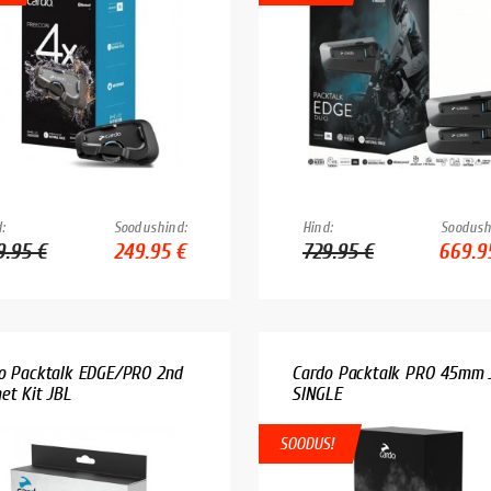
:
Soodushind:
Hind:
Soodush
9.95 €
249.95 €
729.95 €
669.9
o Packtalk EDGE/PRO 2nd
Cardo Packtalk PRO 45mm 
et Kit JBL
SINGLE
SOODUS!