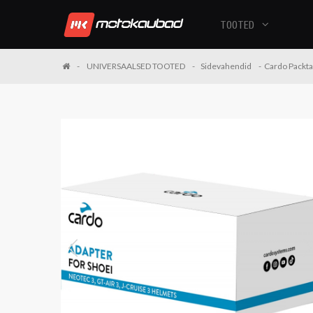
TOOTED
UNIVERSAALSED TOOTED
Sidevahendid
Cardo Packt