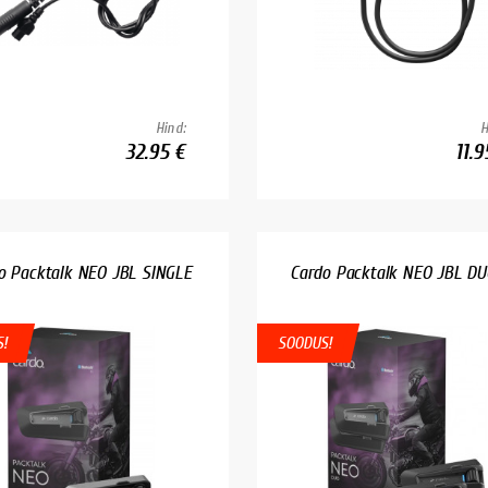
Hind:
H
32.95 €
11.9
o Packtalk NEO JBL SINGLE
Cardo Packtalk NEO JBL D
!
SOODUS!