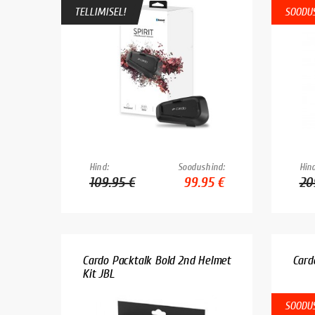
TELLIMISEL!
SOODUS
Hind:
Soodushind:
Hind
109.95 €
99.95 €
20
Cardo Packtalk Bold 2nd Helmet
Card
Kit JBL
SOODUS