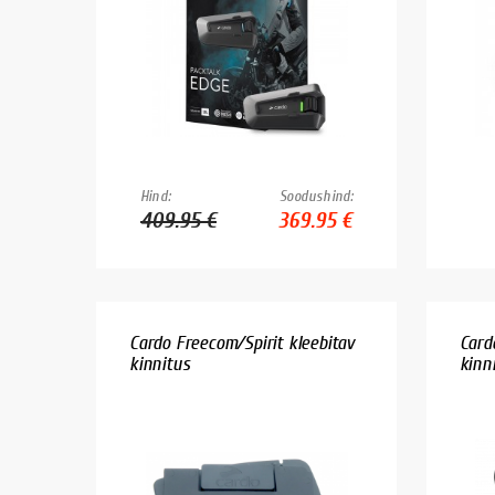
Hind:
Soodushind:
409.95 €
369.95 €
Cardo Freecom/Spirit kleebitav
Card
kinnitus
kinn