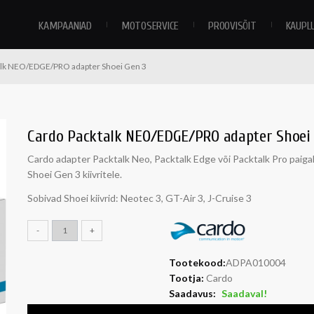
KAMPAANIAD
MOTOSERVICE
PROOVISÕIT
KAUPL
alk NEO/EDGE/PRO adapter Shoei Gen 3
Cardo Packtalk NEO/EDGE/PRO adapter Shoei
Cardo adapter Packtalk Neo, Packtalk Edge või Packtalk Pro paig
Shoei Gen 3 kiivritele.
Sobivad Shoei kiivrid: Neotec 3, GT-Air 3, J-Cruise 3
-
+
Tootekood:
ADPA010004
Tootja:
Cardo
Saadavus:
Saadaval!