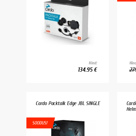
Hind:
Hind
134.95 €
27
Cardo Packtalk Edge JBL SINGLE
Card
Helm
SOODUS!