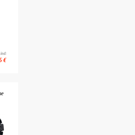
ind:
5 €
me