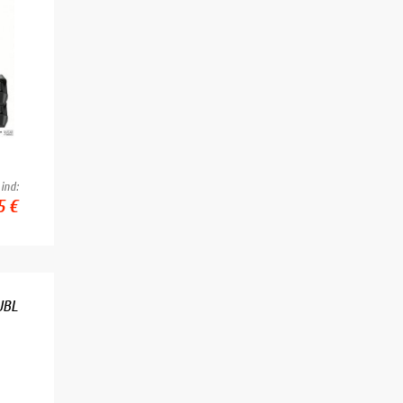
ind:
5 €
JBL