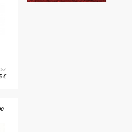
ind:
5 €
UO