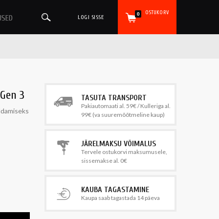
OSTUKORV
0
USED
LOGI SISSE
 Gen 3
TASUTA TRANSPORT
Pakiautomaati al. 59€ / Kulleriga al.
aldamiseks
99€ (va suuremõõtmeline kaup)
JÄRELMAKSU VÕIMALUS
Tervele ostukorvi maksumusele,
sissemakse al. 0€
KAUBA TAGASTAMINE
Kaupa saab tagastada 14 päeva