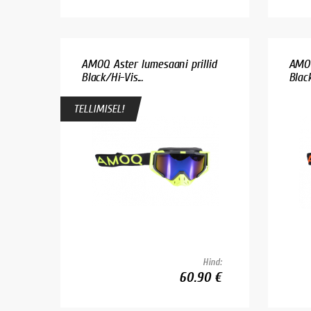
AMOQ Aster lumesaani prillid
AMOQ
Black/Hi-Vis...
Blac
TELLIMISEL!
Hind:
60.90 €