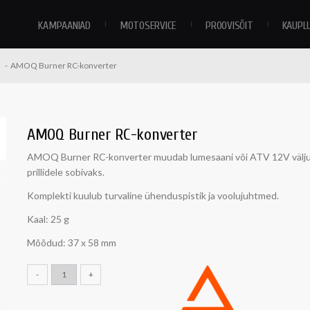
KAMPAANIAD
MOTOSERVICE
PROOVISÕIT
KAUPL
AMOQ Burner RC-konverter
AMOQ Burner RC-konverter
AMOQ Burner RC-konverter muudab lumesaani või ATV 12V välj
prillidele sobivaks.
Komplekti kuulub turvaline ühenduspistik ja voolujuhtmed.
Kaal: 25 g
Mõõdud: 37 x 58 mm
-
+