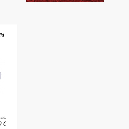
id
ind:
0 €