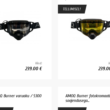
TELLIMISEL!
Hind:
H
239.00 €
239.0
 Burner varuaku / 5300
AMOQ Burner fotokromaati
soojendusega...