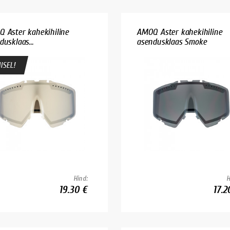
 Aster kahekihiline
AMOQ Aster kahekihiline
usklaas...
asendusklaas Smoke
ISEL!
Hind:
H
19.30 €
17.2