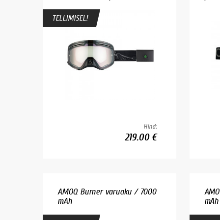
TELLIMISEL!
Hind:
219.00 €
AMOQ Burner varuaku / 7000
AMOQ
mAh
mAh