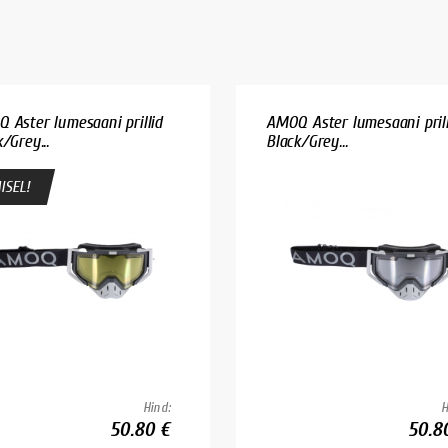
 Aster lumesaani prillid
AMOQ Aster lumesaani prill
/Grey...
Black/Grey...
ISEL!
Hind:
H
50.80 €
50.8