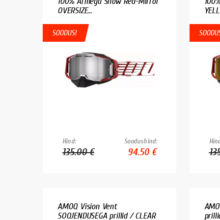
100% Armega Snow Red-Mirror
100%
OVERSIZE...
YELL
SOODUS!
SOODUS
Hind:
Soodushind:
Hind
135.00 €
94.50 €
13
AMOQ Vision Vent
AMO
SOOJENDUSEGA prillid / CLEAR
prill