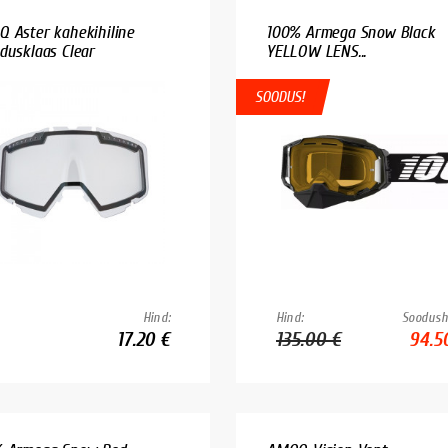
 Aster kahekihiline
100% Armega Snow Black
dusklaas Clear
YELLOW LENS...
SOODUS!
Hind:
Hind:
Soodush
17.20 €
135.00 €
94.5