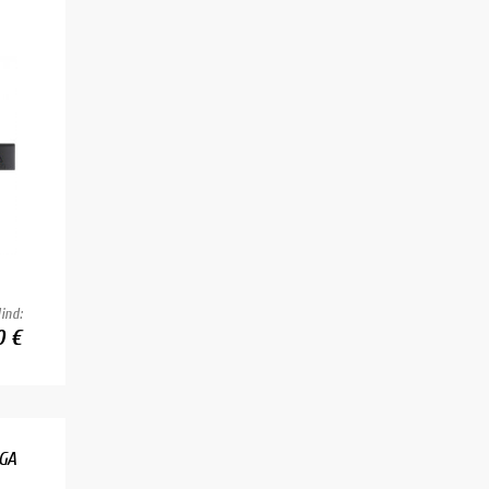
ind:
0 €
GA