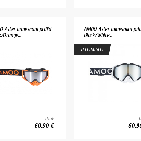
 Aster lumesaani prillid
AMOQ Aster lumesaani prill
k/Orange...
Black/White...
TELLIMISEL!
Hind:
H
60.90 €
60.9