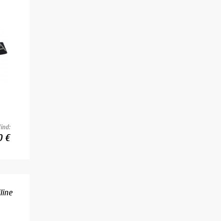
ind:
0 €
line