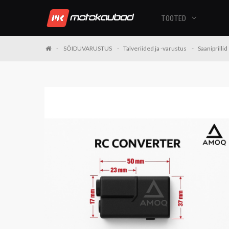
TOOTED
SÕIDUVARUSTUS
Talveriided ja -varustus
Saaniprillid