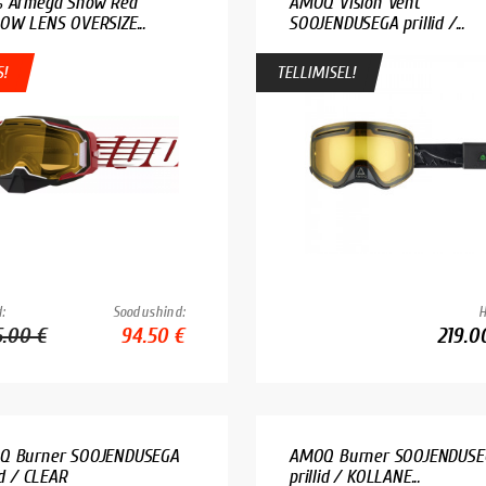
 Armega Snow Red
AMOQ Vision Vent
OW LENS OVERSIZE...
SOOJENDUSEGA prillid /...
!
TELLIMISEL!
:
Soodushind:
H
5.00 €
94.50 €
219.0
Q Burner SOOJENDUSEGA
AMOQ Burner SOOJENDUSE
id / CLEAR
prillid / KOLLANE...