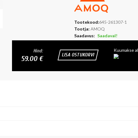
Tootekood:
645-261307-1
Tootja:
AMOQ
Saadavus:
Saadaval!
Kuumakse al
Hind:
LISA OSTUKORVI
59.00 €