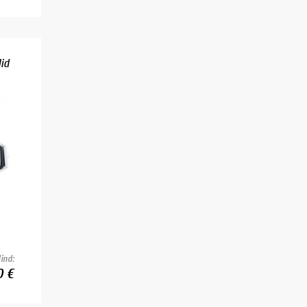
id
ind:
0 €