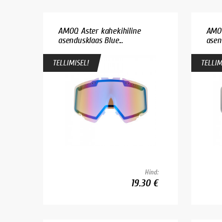
AMOQ Aster kahekihiline
AMOQ
asendusklaas Blue...
asend
TELLIMISEL!
TELLIM
Hind:
19.30 €