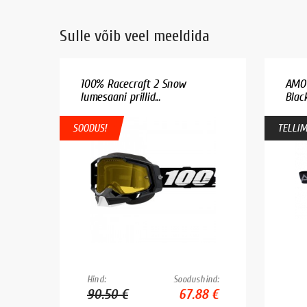
Sulle võib veel meeldida
100% Racecraft 2 Snow
AMOQ
lumesaani prillid...
Black
SOODUS!
TELLIM
Hind:
Soodushind:
90.50 €
67.88 €