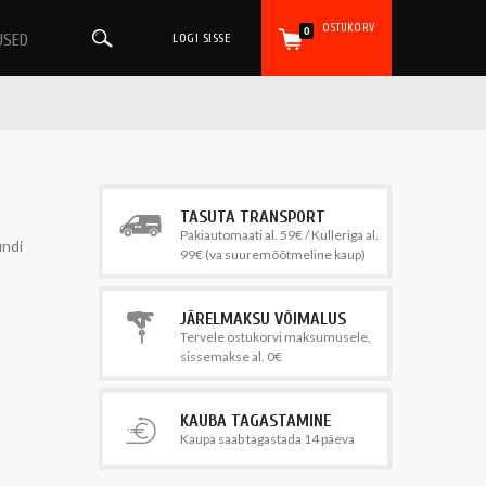
OSTUKORV
0
USED
LOGI SISSE
TASUTA TRANSPORT
Pakiautomaati al. 59€ / Kulleriga al.
undi
99€ (va suuremõõtmeline kaup)
JÄRELMAKSU VÕIMALUS
Tervele ostukorvi maksumusele,
sissemakse al. 0€
KAUBA TAGASTAMINE
Kaupa saab tagastada 14 päeva