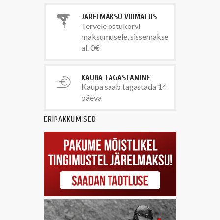
JÄRELMAKSU VÕIMALUS
Tervele ostukorvi
maksumusele, sissemakse
al. 0€
KAUBA TAGASTAMINE
Kaupa saab tagastada 14
päeva
ERIPAKKUMISED