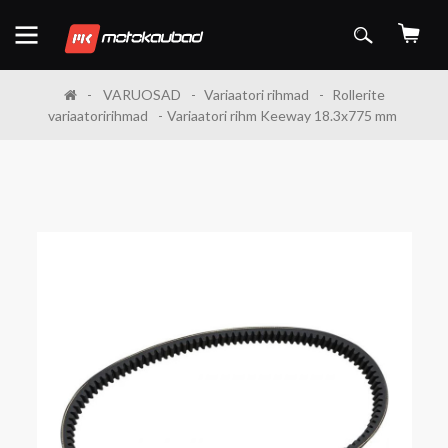
VARUOSAD
Variaatori rihmad
Rollerite
variaatoririhmad
Variaatori rihm Keeway 18.3x775 mm