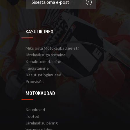
KASULIK INFO
Miks osta Motokaubad.ee-st?
Järelmaksuga ostmine
Kohaletoimetamine
Tagastamine
Kasutustingimused
Proovisõit
MOTOKAUBAD
Kauplused
Tooted
Järelmaksu päring
Varuosa päring