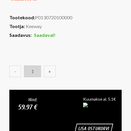
Tootekood:
P0130720100000
Tootja:
Keeway
Saadavus:
Saadaval!
-
+
Kuumakse al. 5.1€
Hind:
59.97 €
LISA OSTUKORVI