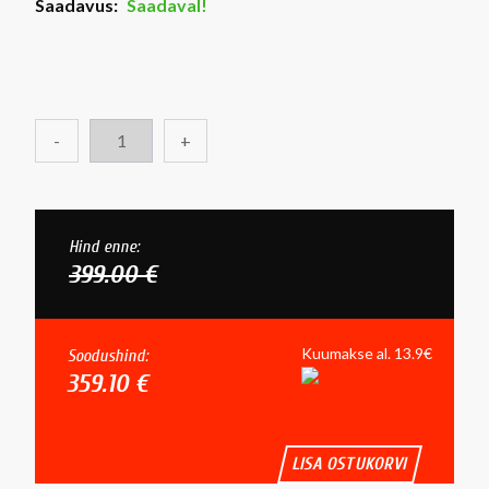
Saadavus:
Saadaval!
-
+
Hind enne:
399.00 €
Kuumakse al. 13.9€
Soodushind:
359.10 €
LISA OSTUKORVI