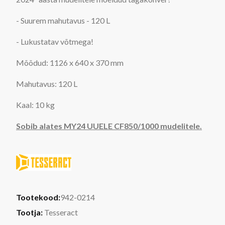
- Suurem mahutavus - 120 L
- Lukustatav võtmega!
Mõõdud:
1126 x 640 x 370 mm
Mahutavus: 120 L
Kaal: 10 kg
Sobib alates MY24 UUELE CF850/1000 mudelitele.
Tootekood:
942-0214
Tootja:
Tesseract