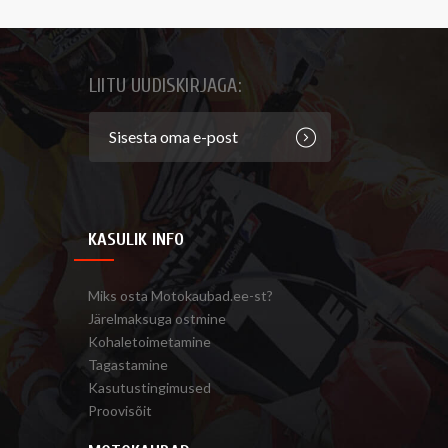
LIITU UUDISKIRJAGA:
KASULIK INFO
Miks osta Motokaubad.ee-st?
Järelmaksuga ostmine
Kohaletoimetamine
Tagastamine
Kasutustingimused
Proovisõit