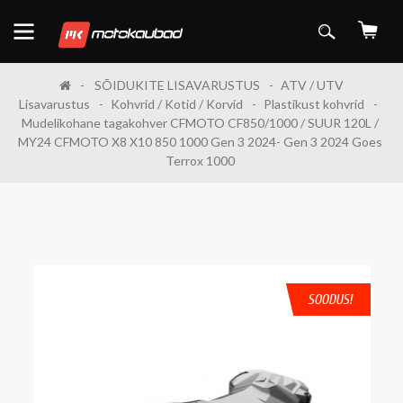
SÕIDUKITE LISAVARUSTUS
ATV / UTV
Lisavarustus
Kohvrid / Kotid / Korvid
Plastikust kohvrid
Mudelikohane tagakohver CFMOTO CF850/1000 / SUUR 120L /
MY24 CFMOTO X8 X10 850 1000 Gen 3 2024- Gen 3 2024 Goes
Terrox 1000
SOODUS!