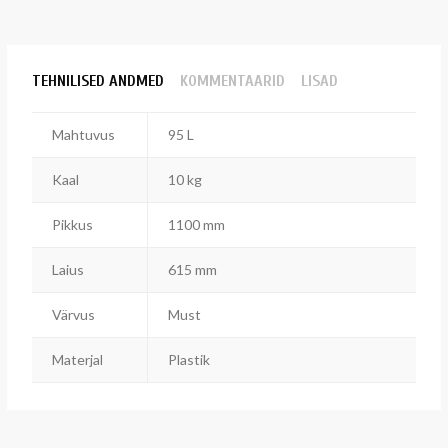
TEHNILISED ANDMED
KOMMENTAARID
LISAD
Mahtuvus
95 L
Kaal
10 kg
Pikkus
1100 mm
Laius
615 mm
Värvus
Must
Materjal
Plastik