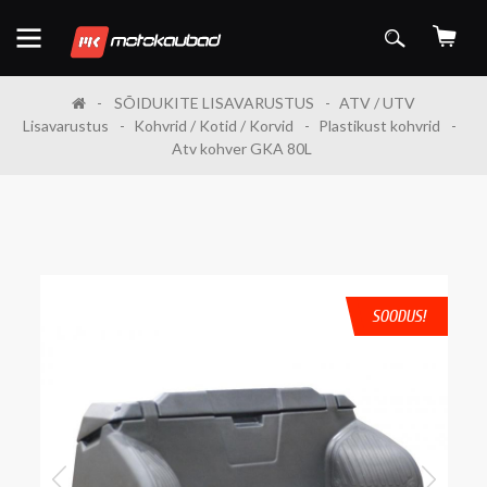
SÕIDUKITE LISAVARUSTUS
ATV / UTV
Lisavarustus
Kohvrid / Kotid / Korvid
Plastikust kohvrid
Atv kohver GKA 80L
SOODUS!