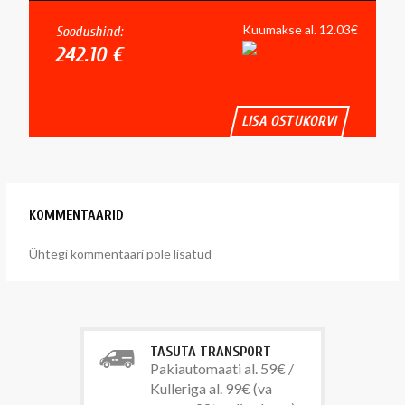
Kuumakse al. 12.03€
Soodushind:
242.10 €
LISA OSTUKORVI
KOMMENTAARID
Ühtegi kommentaari pole lisatud
TASUTA TRANSPORT
Pakiautomaati al. 59€ /
Kulleriga al. 99€ (va