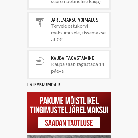
suuremõõtmeline kaup)
JÄRELMAKSU VÕIMALUS
Tervele ostukorvi
maksumusele, sissemakse
al. 0€
KAUBA TAGASTAMINE
Kaupa saab tagastada 14
päeva
ERIPAKKUMISED