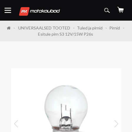
UNIVERSAALSED TOOTED
Tuled ja pirnid
Pirnid
Esitule pirn S3 12V/15W P26s