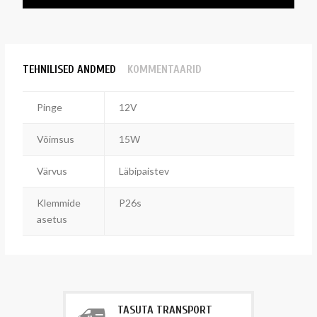
TEHNILISED ANDMED
KOMMENTAARID
Pinge
12V
Võimsus
15W
Värvus
Läbipaistev
Klemmide
P26s
asetus
TASUTA TRANSPORT