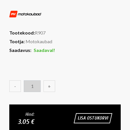
Tootekood:
R907
Tootja:
Motokaubad
Saadavus:
Saadaval!
-
+
Hind:
LISA OSTUKORVI
3.05 €