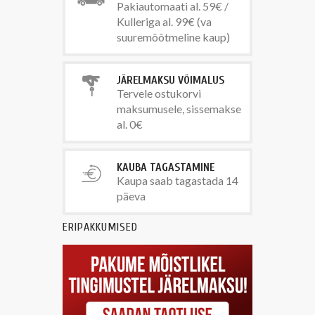
Pakiautomaati al. 59€ /
Kulleriga al. 99€ (va
suuremõõtmeline kaup)
JÄRELMAKSU VÕIMALUS
Tervele ostukorvi
maksumusele, sissemakse
al. 0€
KAUBA TAGASTAMINE
Kaupa saab tagastada 14
päeva
ERIPAKKUMISED