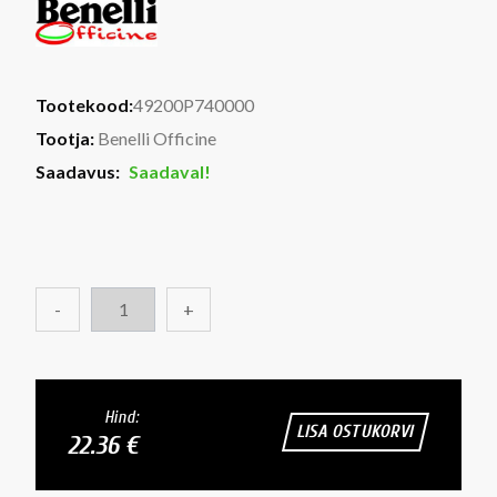
Tootekood:
49200P740000
Tootja:
Benelli Officine
Saadavus:
Saadaval!
-
+
Hind:
LISA OSTUKORVI
22.36 €