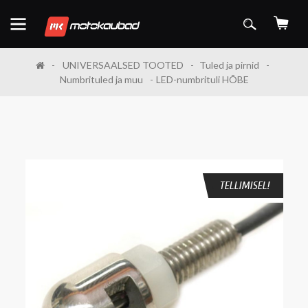
UNIVERSAALSED TOOTED
Tuled ja pirnid
Numbrituled ja muu
LED-numbrituli HÕBE
TELLIMISEL!