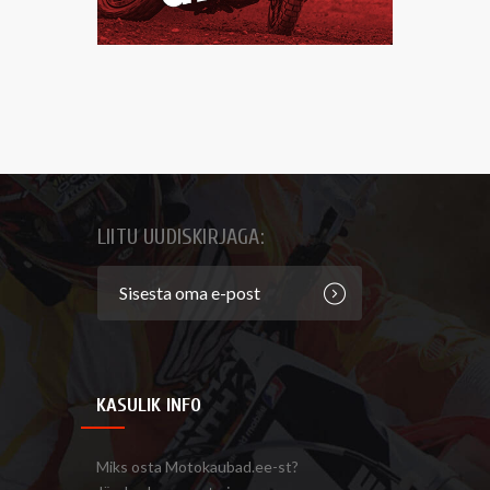
LIITU UUDISKIRJAGA:
KASULIK INFO
Miks osta Motokaubad.ee-st?