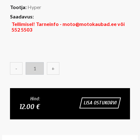
Tootja:
Hyper
Saadavus:
Tellimisel! Tarneinfo - moto@motokaubad.ee või
552 5503
-
+
Hind:
LISA OSTUKORVI
12.00 €