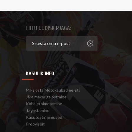
LIITU UUDISKIRJAGA:
KASULIK INFO
Miks osta Motokaubad.ee-st?
Järelmaksuga ostmine
Kohaletoimetamine
Tagastamine
Kasutustingimused
Proovisõit