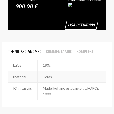
Hind:
900.00 €
LISA OSTUKORVI
TEHNILISED ANDMED
KOMMENTAARID
KOMPLEKT
Laius
180cm
Materjal
Teras
Kinnitusviis
Mudelikohane esiadapter: UFORCE
1000