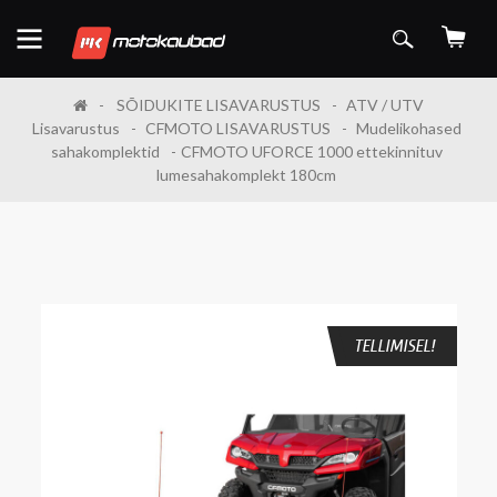
SÕIDUKITE LISAVARUSTUS
ATV / UTV
Lisavarustus
CFMOTO LISAVARUSTUS
Mudelikohased
sahakomplektid
CFMOTO UFORCE 1000 ettekinnituv
lumesahakomplekt 180cm
TELLIMISEL!