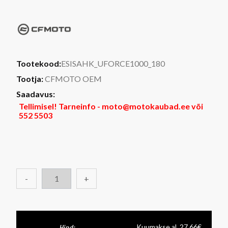
Tootekood:
ESISAHK_UFORCE1000_180
Tootja:
CFMOTO OEM
Saadavus:
Tellimisel! Tarneinfo - moto@motokaubad.ee või
552 5503
-
+
Kuumakse al. 27.66€