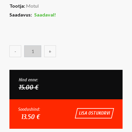
Tootja:
Motul
Saadavus:
Saadaval!
-
+
Hind enne:
15.00 €
Soodushind:
LISA OSTUKORVI
13.50 €