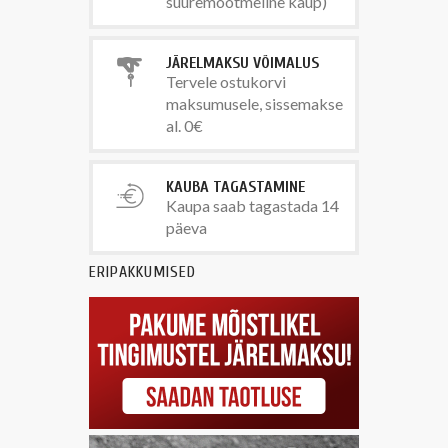
suuremõõtmeline kaup)
JÄRELMAKSU VÕIMALUS
Tervele ostukorvi
maksumusele, sissemakse
al. 0€
KAUBA TAGASTAMINE
Kaupa saab tagastada 14
päeva
ERIPAKKUMISED