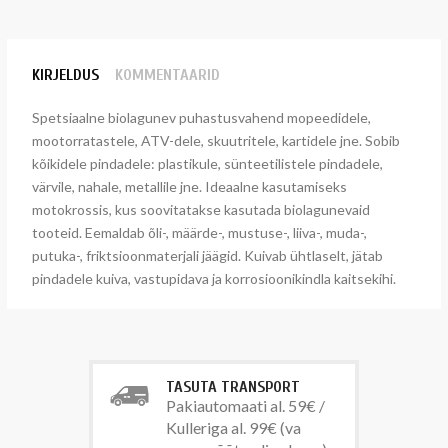
KIRJELDUS
KOMMENTAARID
Spetsiaalne biolagunev puhastusvahend mopeedidele,
mootorratastele, ATV-dele, skuutritele, kartidele jne. Sobib
kõikidele pindadele: plastikule, sünteetilistele pindadele,
värvile, nahale, metallile jne. Ideaalne kasutamiseks
motokrossis, kus soovitatakse kasutada biolagunevaid
tooteid. Eemaldab õli-, määrde-, mustuse-, liiva-, muda-,
putuka-, friktsioonmaterjali jäägid. Kuivab ühtlaselt, jätab
pindadele kuiva, vastupidava ja korrosioonikindla kaitsekihi.
TASUTA TRANSPORT
Pakiautomaati al. 59€ /
Kulleriga al. 99€ (va