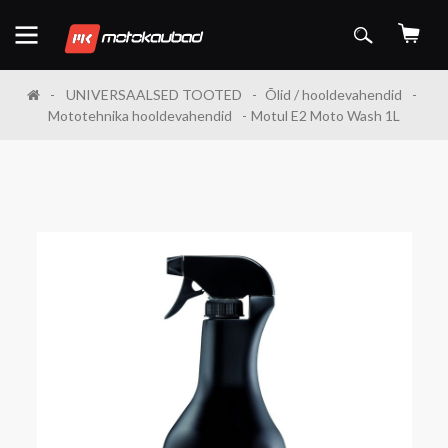
UNIVERSAALSED TOOTED
Õlid / hooldevahendid
Mototehnika hooldevahendid
Motul E2 Moto Wash 1L