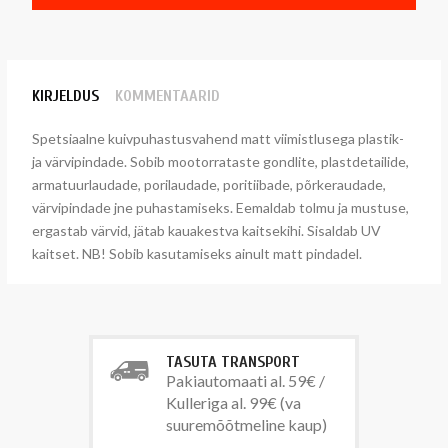
KIRJELDUS
KOMMENTAARID
Spetsiaalne kuivpuhastusvahend matt viimistlusega plastik-
ja värvipindade. Sobib mootorrataste gondlite, plastdetailide,
armatuurlaudade, porilaudade, poritiibade, põrkeraudade,
värvipindade jne puhastamiseks. Eemaldab tolmu ja mustuse,
ergastab värvid, jätab kauakestva kaitsekihi. Sisaldab UV
kaitset. NB! Sobib kasutamiseks ainult matt pindadel.
TASUTA TRANSPORT
Pakiautomaati al. 59€ /
Kulleriga al. 99€ (va
suuremõõtmeline kaup)