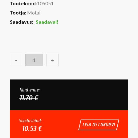
Tootekood:
105051
Tootja:
Motul
Saadavus:
Saadaval!
-
+
Hind enne:
11.70 €
Soodushind:
LISA OSTUKORVI
10.53 €