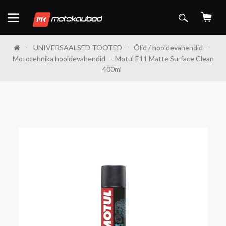
UNIVERSAALSED TOOTED
Õlid / hooldevahendid
Mototehnika hooldevahendid
Motul E11 Matte Surface Clean
400ml