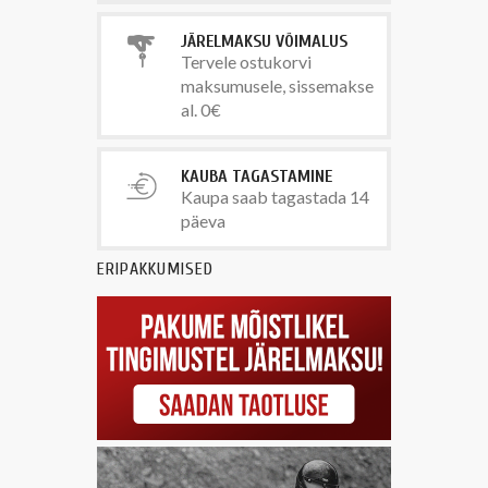
JÄRELMAKSU VÕIMALUS
Tervele ostukorvi
maksumusele, sissemakse
al. 0€
KAUBA TAGASTAMINE
Kaupa saab tagastada 14
päeva
ERIPAKKUMISED