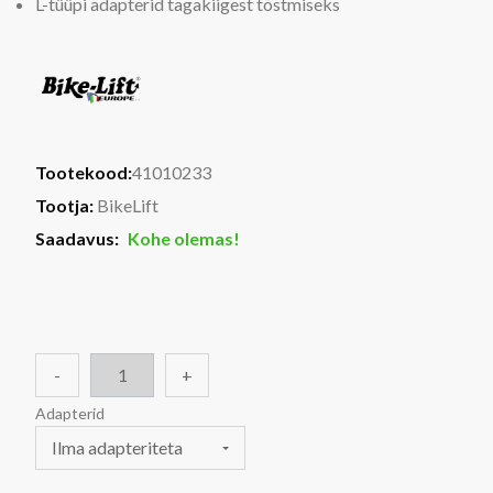
L-tüüpi adapterid tagakiigest tõstmiseks
Tootekood:
41010233
Tootja:
BikeLift
Saadavus:
Kohe olemas!
-
+
Adapterid
Ilma adapteriteta