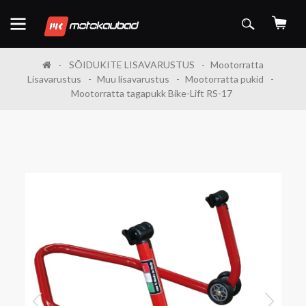
SÕIDUKITE LISAVARUSTUS
Mootorratta
Lisavarustus
Muu lisavarustus
Mootorratta pukid
Mootorratta tagapukk Bike-Lift RS-17