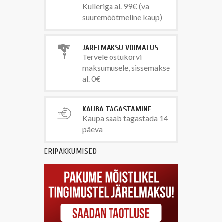
Kulleriga al. 99€ (va
suuremõõtmeline kaup)
JÄRELMAKSU VÕIMALUS
Tervele ostukorvi
maksumusele, sissemakse
al. 0€
KAUBA TAGASTAMINE
Kaupa saab tagastada 14
päeva
ERIPAKKUMISED