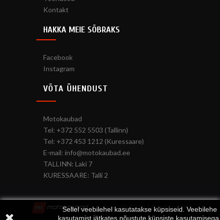
Kontakt
HAKKA MEIE SÕBRAKS
Facebook
Instagram
VÕTA ÜHENDUST
Motokaubad
Tel: +372 552 5503 (Tallinn)
Tel: +372 453 1212 (Kuressaare)
E-mail: info@motokaubad.ee
TALLINN: Laki 7
KURESSAARE: Talli 2
Copyright © 2017 Autofrend OÜ
Sellel veebilehel kasutatakse küpsiseid. Veebilehe
kasutamist jätkates nõustute küpsiste kasutamisega