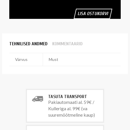
LISA OSTUKORVI
TEHNILISED ANDMED
KOMMENTAARID
Värvus
Must
TASUTA TRANSPORT
Pakiautomaati al. 59€ /
Kulleriga al. 99€ (va
suuremõõtmeline kaup)