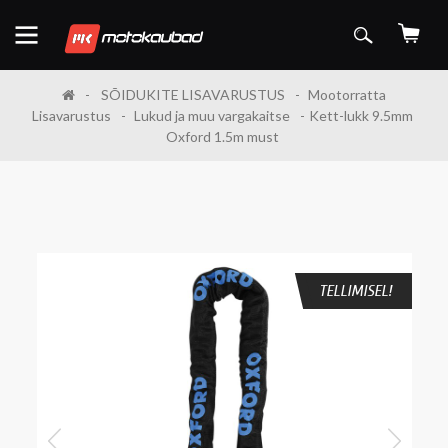
SÕIDUKITE LISAVARUSTUS
Mootorratta
Lisavarustus
Lukud ja muu vargakaitse
Kett-lukk 9.5mm
Oxford 1.5m must
TELLIMISEL!