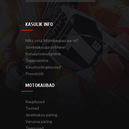
KASULIK INFO
Miks osta Motokaubad.ee-st?
Järelmaksuga ostmine
Kohaletoimetamine
Tagastamine
Kasutustingimused
Proovisõit
MOTOKAUBAD
Kauplused
Tooted
Järelmaksu päring
Varuosa päring
Teenused