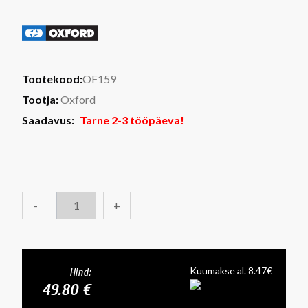
Tootekood:
OF159
Tootja:
Oxford
Saadavus:
Tarne 2-3 tööpäeva!
-
+
Kuumakse al. 8.47€
Hind:
49.80 €