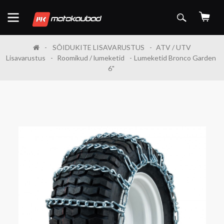
SÕIDUKITE LISAVARUSTUS
ATV / UTV
Lisavarustus
Roomikud / lumeketid
Lumeketid Bronco Garden
6"