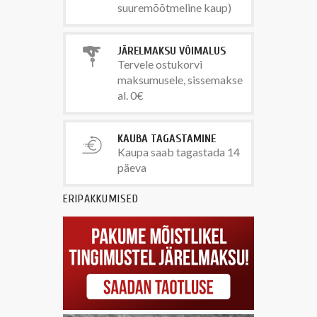
suuremõõtmeline kaup)
JÄRELMAKSU VÕIMALUS
Tervele ostukorvi
maksumusele, sissemakse
al. 0€
KAUBA TAGASTAMINE
Kaupa saab tagastada 14
päeva
ERIPAKKUMISED